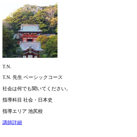
T.N.
T.N.
先生
ベーシックコース
社会は何でも聞いてください。
指導科目
社会・日本史
指導エリア
池尻校
講師詳細