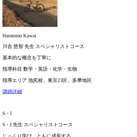
Harutomo Kawai
川合 悠智
先生
スペシャリストコース
基本的な概念を丁寧に
指導科目
数学・英語・化学・生物
指導エリア
池尻校、東京23区、多摩地区
講師詳細
S・I
S・I
先生
スペシャリストコース
じっくり学び、ともに成長する