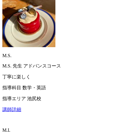
M.S.
M.S.
先生
アドバンスコース
丁寧に楽しく
指導科目
数学・英語
指導エリア
池尻校
講師詳細
M.I.