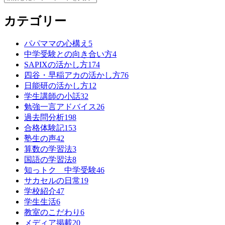
カテゴリー
パパママの心構え
5
中学受験との向き合い方
4
SAPIXの活かし方
174
四谷・早稲アカの活かし方
76
日能研の活かし方
12
学生講師の小話
32
勉強一言アドバイス
26
過去問分析
198
合格体験記
153
塾生の声
42
算数の学習法
3
国語の学習法
8
知っトク 中学受験
46
サカセルの日常
19
学校紹介
47
学生生活
6
教室のこだわり
6
メディア掲載
20