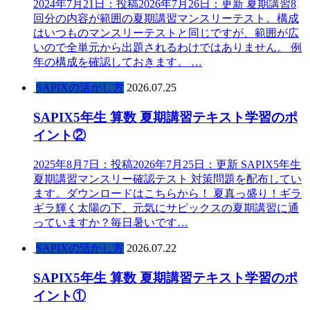
2024年7月21日：投稿2026年7月26日：更新 夏期講習8
回分の内容が範囲の夏期講習マンスリーテスト。構成
はいつものマンスリーテストと同じですが、範囲が広
いので全単元から出題されるわけではありません。 例
年の構成を確認しておきます。 …
SAPIXの活かし方
2026.07.25
SAPIX5年生 算数 夏期講習テキスト学習のポ
イント②
2025年8月7日：投稿2026年7月25日：更新 SAPIX5年生
夏期講習マンスリー確認テスト 対策問題を配布してい
ます。ダウンロードはこちらから！ 夏真っ盛り！ギラ
ギラ輝く太陽の下、元気にサピックスの夏期講習に通
っていますか？毎日暑いです…
SAPIXの活かし方
2026.07.22
SAPIX5年生 算数 夏期講習テキスト学習のポ
イント①