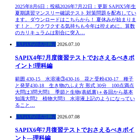
2025年8月6日：投稿2026年7月22日：更新 SAPIX5年生
夏期講習マンスリー確認テスト 対策問題を配布してい
ます。ダウンロードはこちらから！ 夏休みが始まりま
す！と、ワクワクする気持ちも今年は控えめに。算数
のカリキュラムは割合に突入…
SAPIXの活かし方
2026.07.10
SAPIX4年7月度復習テストでおさえるべきポ
イント!理科編
範囲 430-15 水溶液③430-16 花と受粉430-17 種子
と発芽430-18 生き物のふえ方 形式 30分 100点満点
大問は3問大問1 季節と生物(表紙裏)＋各回から基本
知識大問2 植物大問3 水溶液上記のようになってい
ること…
SAPIXの活かし方
2026.07.08
SAPIX6年7月復習テストでおさえるべきポイ
ント―理科編