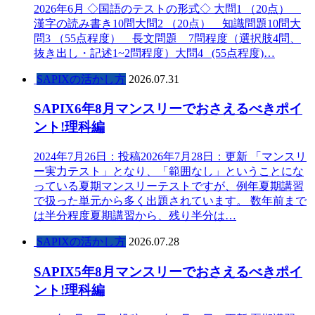
2026年6月 ◇国語のテストの形式◇ 大問1 （20点）
漢字の読み書き10問大問2 （20点） 知識問題10問大
問3 （55点程度） 長文問題 7問程度（選択肢4問、
抜き出し・記述1~2問程度）大問4 (55点程度)…
SAPIXの活かし方
2026.07.31
SAPIX6年8月マンスリーでおさえるべきポイ
ント!理科編
2024年7月26日：投稿2026年7月28日：更新 「マンスリ
ー実力テスト」となり、「範囲なし」ということにな
っている夏期マンスリーテストですが、例年夏期講習
で扱った単元から多く出題されています。 数年前まで
は半分程度夏期講習から、残り半分は…
SAPIXの活かし方
2026.07.28
SAPIX5年8月マンスリーでおさえるべきポイ
ント!理科編