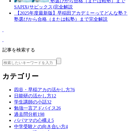
塾選びから合格（または転塾）まで
SAPIX(サピックス)完全解説
【2025年度最新版】早稲田アカデミーってどんな塾？
塾選びから合格（または転塾）まで完全解説
記事を検索する
カテゴリー
四谷・早稲アカの活かし方
76
日能研の活かし方
12
学生講師の小話
32
勉強一言アドバイス
26
過去問分析
198
パパママの心構え
5
中学受験との向き合い方
4