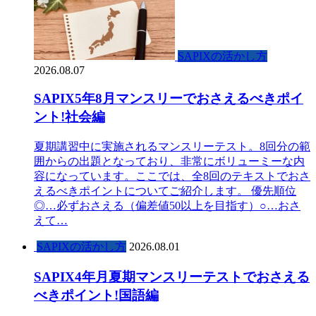
SAPIXの活かし方
2026.08.07
SAPIX5年8月マンスリーでおさえるべきポイ
ント!社会編
夏期講習中に実施されるマンスリーテスト。8回分の範
囲からの出題となっており、非常にボリューミーな内
容になっています。ここでは、全8回のテキストでおさ
えるべきポイントについてご紹介します。 優先順位
◎…必ずおさえる（偏差値50以上を目指す）○…おさ
えて…
SAPIXの活かし方
2026.08.01
SAPIX4年月夏期マンスリーテストでおさえる
べきポイント!国語編