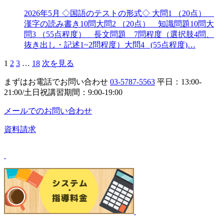
2026年5月 ◇国語のテストの形式◇ 大問1 （20点）
漢字の読み書き10問大問2 （20点） 知識問題10問大
問3 （55点程度） 長文問題 7問程度（選択肢4問、
抜き出し・記述1~2問程度）大問4 (55点程度)…
1
2
3
…
18
次を見る
まずはお電話でお問い合わせ
03-5787-5563
平日：13:00-
21:00/土日祝講習期間：9:00-19:00
メールでのお問い合わせ
資料請求