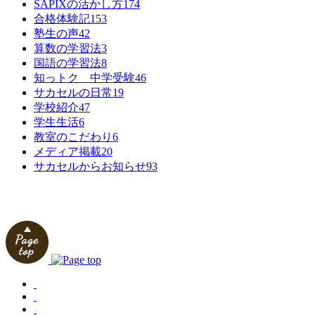
SAPIXの活かし方
174
合格体験記
153
塾生の声
42
算数の学習法
3
国語の学習法
8
知っトク 中学受験
46
サカセルの日常
19
学校紹介
47
学生生活
6
教室のこだわり
6
メディア掲載
20
サカセルからお知らせ
93