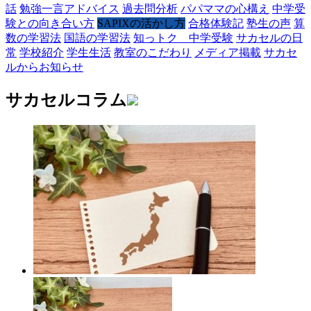
話
勉強一言アドバイス
過去問分析
パパママの心構え
中学受
験との向き合い方
SAPIXの活かし方
合格体験記
塾生の声
算
数の学習法
国語の学習法
知っトク 中学受験
サカセルの日
常
学校紹介
学生生活
教室のこだわり
メディア掲載
サカセ
ルからお知らせ
サカセルコラム