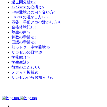
過去問分析
198
パパママの心構え
5
中学受験との向き合い方
4
SAPIXの活かし方
175
四谷・早稲アカの活かし方
76
合格体験記
153
塾生の声
42
算数の学習法
3
国語の学習法
8
知っトク 中学受験
46
サカセルの日常
19
学校紹介
47
学生生活
6
教室のこだわり
6
メディア掲載
20
サカセルからお知らせ
93