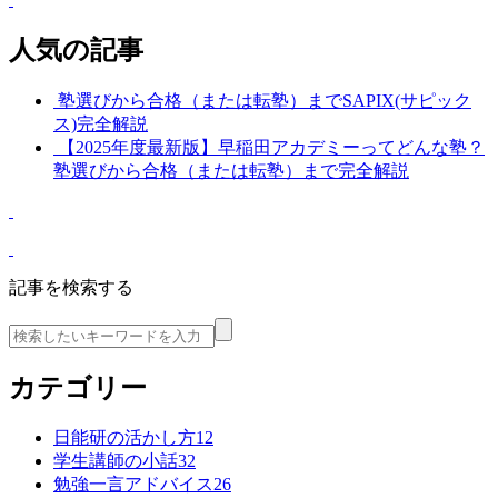
人気の記事
塾選びから合格（または転塾）までSAPIX(サピック
ス)完全解説
【2025年度最新版】早稲田アカデミーってどんな塾？
塾選びから合格（または転塾）まで完全解説
記事を検索する
カテゴリー
日能研の活かし方
12
学生講師の小話
32
勉強一言アドバイス
26