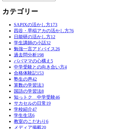
カテゴリー
SAPIXの活かし方
173
四谷・早稲アカの活かし方
76
日能研の活かし方
12
学生講師の小話
32
勉強一言アドバイス
26
過去問分析
198
パパママの心構え
5
中学受験との向き合い方
4
合格体験記
153
塾生の声
42
算数の学習法
3
国語の学習法
8
知っトク 中学受験
46
サカセルの日常
19
学校紹介
47
学生生活
6
教室のこだわり
6
メディア掲載
20