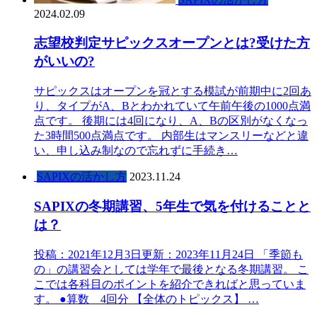
2024.02.09
志望校判定サピックスオープンとは?受けた方
がいいの?
サピックスはオープンを冠とする模試が前期中に2回あ
り、タイプがA、Bとわかれていて午前午後の1000点満
点です。 後期には4回になり、A、Bの区別がなくなっ
た3時間500点満点です。 内部生はマンスリーなどと違
い、申し込み制なので忘れずに手続き…
SAPIXの活かし方
2023.11.24
SAPIXの冬期講習、5年生で気を付けることと
は？
投稿：2021年12月3日更新：2023年11月24日 「季節も
の」の講習会としては学年で最後となる冬期講習。 こ
こでは各科目のポイントを紹介できればと思っていま
す。 ●算数 4回分 【全体のトピックス】 …