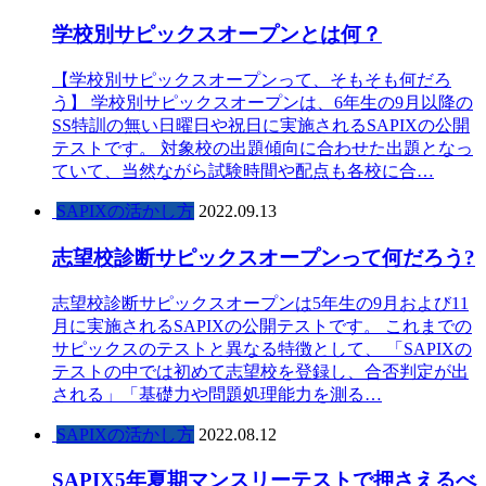
学校別サピックスオープンとは何？
【学校別サピックスオープンって、そもそも何だろ
う】 学校別サピックスオープンは、6年生の9月以降の
SS特訓の無い日曜日や祝日に実施されるSAPIXの公開
テストです。 対象校の出題傾向に合わせた出題となっ
ていて、当然ながら試験時間や配点も各校に合…
SAPIXの活かし方
2022.09.13
志望校診断サピックスオープンって何だろう?
志望校診断サピックスオープンは5年生の9月および11
月に実施されるSAPIXの公開テストです。 これまでの
サピックスのテストと異なる特徴として、 「SAPIXの
テストの中では初めて志望校を登録し、合否判定が出
される」「基礎力や問題処理能力を測る…
SAPIXの活かし方
2022.08.12
SAPIX5年夏期マンスリーテストで押さえるべ