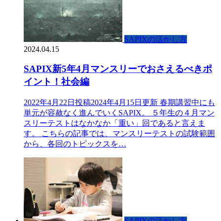
SAPIXの活かし方
2024.04.15
SAPIX新5年4月マンスリーでおさえるべきポ
イント！社会編
2022年4月22日投稿2024年4月15日更新 春期講習中にも
単元が容赦なく進んでいくSAPIX。 ５年生の４月マン
スリーテストはなかなか「重い」回であると言えま
す。 こちらの記事では、マンスリーテストの試験範囲
から、各回のトピックスを…
SAPIXの活かし方