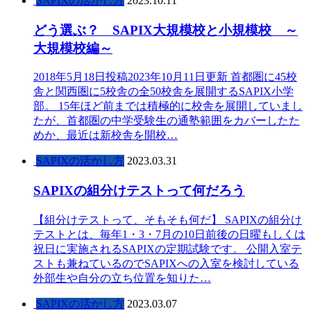
SAPIXの活かし方
2023.10.11
どう選ぶ？ SAPIX大規模校と小規模校 ～
大規模校編～
2018年5月18日投稿2023年10月11日更新 首都圏に45校
舎と関西圏に5校舎の全50校舎を展開するSAPIX小学
部。 15年ほど前までは積極的に校舎を展開していまし
たが、首都圏の中学受験生の通塾範囲をカバーしたた
めか、最近は新校舎を開校…
SAPIXの活かし方
2023.03.31
SAPIXの組分けテストって何だろう
【組分けテストって、そもそも何だ】 SAPIXの組分け
テストとは、毎年1・3・7月の10日前後の日曜もしくは
祝日に実施されるSAPIXの定期試験です。 公開入室テ
ストも兼ねているのでSAPIXへの入室を検討している
外部生や自分の立ち位置を知りた…
SAPIXの活かし方
2023.03.07