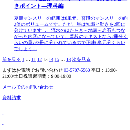
きポイント―理科編
夏期マンスリーの範囲は8単元。普段のマンスリーの約
2倍のボリュームです。ただ、星は知識と動きを2回に
分けていますし、流水のはたらき～地層～岩石もつな
がった内容になっていて、普段のテキストなら2冊分く
らいの量が3冊に分かれているので正味6単元分くらい
でしょう…
前を見る
1
…
11
12
13
14
15
…
18
次を見る
まずはお電話でお問い合わせ
03-5787-5563
平日：13:00-
21:00/土日祝講習期間：9:00-19:00
メールでのお問い合わせ
資料請求