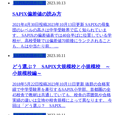
SAPIXの活かし方
2023.10.13
SAPIX偏差値の読み方
2021年4月30日投稿2023年10月13日更新 SAPIXの母集
団のレベルの高さは中学受験界で広く知られていま
す。 SAPIXの偏差値表では40台半ばに位置している学
校が、高校受験では偏差値70前後にランクされること
も、もはや当たり前。 …
SAPIXの活かし方
2023.10.11
どう選ぶ？ SAPIX大規模校と小規模校 ～
小規模校編～
2018年5月22日投稿2023年10月11日更新 抜群の合格実
績で中学受験界を牽引するSAPIX小学部。首都圏の全
45校舎で教材は共通していても、校舎の雰囲気や合格
実績の違いは立地や校舎規模によって異なります。 今
回は「どう選ぶ？ SAPIX…