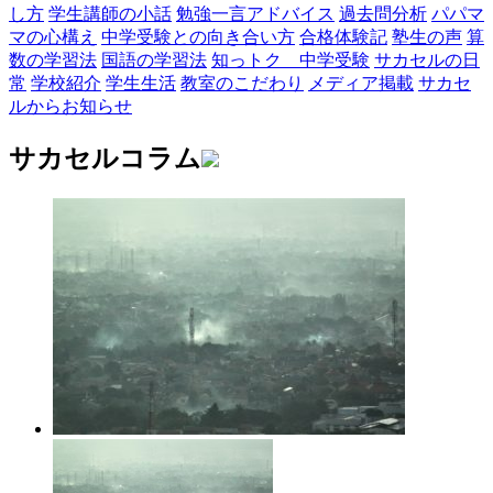
し方
学生講師の小話
勉強一言アドバイス
過去問分析
パパマ
マの心構え
中学受験との向き合い方
合格体験記
塾生の声
算
数の学習法
国語の学習法
知っトク 中学受験
サカセルの日
常
学校紹介
学生生活
教室のこだわり
メディア掲載
サカセ
ルからお知らせ
サカセルコラム