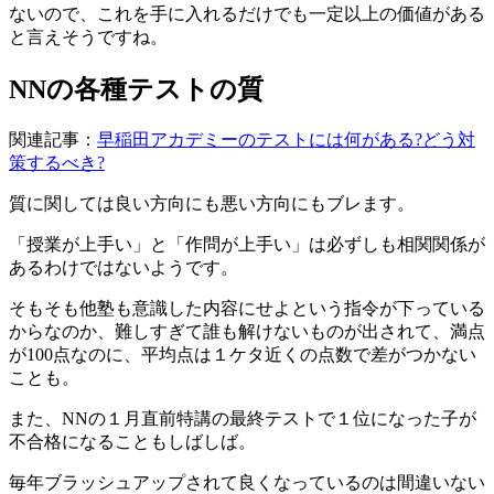
ないので、これを手に入れるだけでも一定以上の価値がある
と言えそうですね。
NNの各種テストの質
関連記事：
早稲田アカデミーのテストには何がある?どう対
策するべき?
質に関しては良い方向にも悪い方向にもブレます。
「授業が上手い」と「作問が上手い」は必ずしも相関関係が
あるわけではないようです。
そもそも他塾も意識した内容にせよという指令が下っている
からなのか、難しすぎて誰も解けないものが出されて、満点
が100点なのに、平均点は１ケタ近くの点数で差がつかない
ことも。
また、NNの１月直前特講の最終テストで１位になった子が
不合格になることもしばしば。
毎年ブラッシュアップされて良くなっているのは間違いない