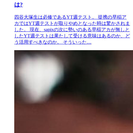
は?
四谷大塚生は必修であるYT週テスト。 提携の早稲ア
カではYT週テストが取りやめとなった時は驚かされま
した。 現在、sapixの次に勢いのある早稲アカが無しと
したYT週テストは果たして受ける意味はあるのか、ど
う活用すべきなのか。 そういった…