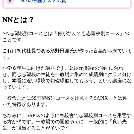
NNの各種テストの質
NNとは？
NN志望校別コースとは「何がなんでも志望校別コース」の
ことです。
これは初代社長である須野田誠氏が作った言葉から来ていま
す。
小学６年生に向けた講座です。2/1の難関校の傾向に合わ
せ、同じ志望校の生徒を一教場に集めて成績別にクラス分け
し、本番に近い環境で切磋琢磨してもらう、という講座にな
っています。
「校舎ごとにSS志望校別コースを用意するSAPIX」とは違
った特徴があります。
ちなみに、SAPIXのように各校舎で志望校別コースを用意す
る方が稀です。一教場での開催ゆえに、一般的に「良い先
生」が担当することが多いです。