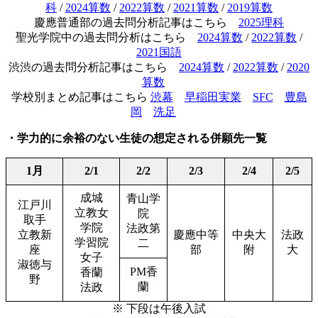
科
/
2024算数
/
2022算数
/
2021算数
/
2019算数
慶應普通部の過去問分析記事はこちら
2025理科
聖光学院中の過去問分析はこちら
2024算数
/
2022算数
/
2021国語
渋渋の過去問分析記事はこちら
2024算数
/
2022算数
/
2020
算数
学校別まとめ記事はこちら
渋幕
早稲田実業
SFC
豊島
岡
洗足
・学力的に余裕のない生徒の想定される併願先一覧
1月
2/1
2/2
2/3
2/4
2/5
成城
青山学
江戸川
立教女
院
取手
学院
法政第
立教新
慶應中等
中央大
法政
学習院
二
座
部
附
大
女子
淑徳与
PM香
香蘭
野
蘭
法政
※ 下段は午後入試