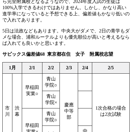
ら完全附属校となるようなので、2024年度入試の生徒は
100%入学できるわけではありません。しかし、かなり高い
進学率になっていると予想できる上、偏差値もかなり低いの
で入れてあります。
5日は法政などもあります。中央大がダメで、2日の青学もダ
メな場合、浦和ルーテルよりも優先順位が高いと考えるなら
ば入れても良いかと思います。
サピックス偏差値68 東京都在住 女子 附属校志望
1月
2/1
2/2
2/3
2/4
2/5
青山
学院○
早稲田
実業○
青山
学院×
慶應
市
渋
1次合格の場合
中等
青山
川
幕
は2次試験
部
学院○
早稲田
中
実業×