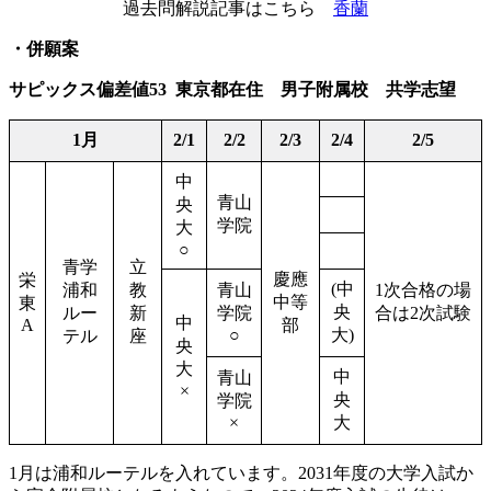
過去問解説記事はこちら
香蘭
・併願案
サピックス偏差値53 東京都在住 男子附属校 共学志望
1月
2/1
2/2
2/3
2/4
2/5
中
青山
央
学院
大
○
青学
立
慶應
栄
(中
浦和
教
青山
1次合格の場
中等
東
央
ルー
新
学院
合は2次試験
中
A
部
○
大)
テル
座
央
大
中
青山
×
央
学院
×
大
1月は浦和ルーテルを入れています。2031年度の大学入試か