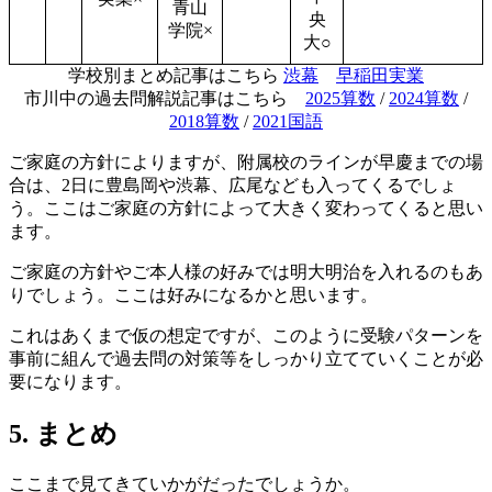
青山
央
学院×
大○
学校別まとめ記事はこちら
渋幕
早稲田実業
市川中の過去問解説記事はこちら
2025算数
/
2024算数
/
2018算数
/
2021国語
ご家庭の方針によりますが、附属校のラインが早慶までの場
合は、2日に豊島岡や渋幕、広尾なども入ってくるでしょ
う。ここはご家庭の方針によって大きく変わってくると思い
ます。
ご家庭の方針やご本人様の好みでは明大明治を入れるのもあ
りでしょう。ここは好みになるかと思います。
これはあくまで仮の想定ですが、このように受験パターンを
事前に組んで過去問の対策等をしっかり立てていくことが必
要になります。
5. まとめ
ここまで見てきていかがだったでしょうか。