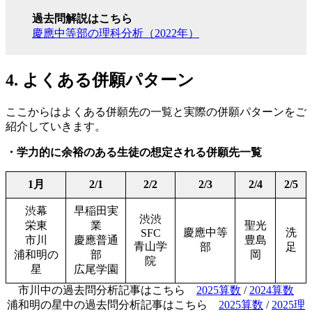
過去問解説はこちら
慶應中等部の理科分析（2022年）
4. よくある併願パターン
ここからはよくある併願先の一覧と実際の併願パターンをご
紹介していきます。
・学力的に余裕のある生徒の想定される併願先一覧
1月
2/1
2/2
2/3
2/4
2/5
渋幕
早稲田実
渋渋
栄東
業
聖光
慶應中等
洗
SFC
市川
慶應普通
豊島
青山学
部
足
浦和明の
部
岡
院
星
広尾学園
市川中の過去問分析記事はこちら
2025算数
/
2024算数
浦和明の星中の過去問分析記事はこちら
2025算数
/
2025理