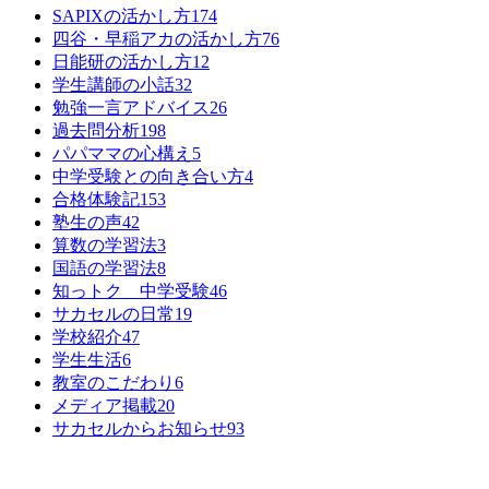
SAPIXの活かし方
174
四谷・早稲アカの活かし方
76
日能研の活かし方
12
学生講師の小話
32
勉強一言アドバイス
26
過去問分析
198
パパママの心構え
5
中学受験との向き合い方
4
合格体験記
153
塾生の声
42
算数の学習法
3
国語の学習法
8
知っトク 中学受験
46
サカセルの日常
19
学校紹介
47
学生生活
6
教室のこだわり
6
メディア掲載
20
サカセルからお知らせ
93