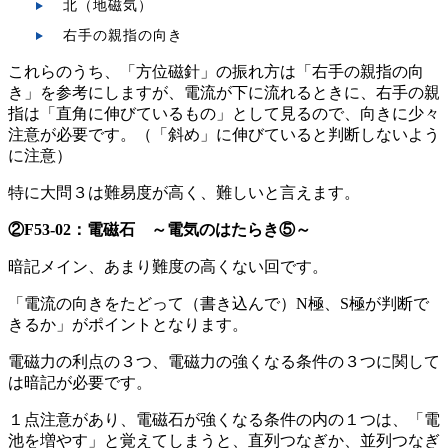
北（地磁気）
右手の親指の向き
これらのうち、「方位磁針」の振れ方は「右手の親指の向
き」を参考にしますが、電流が下に流れるときに、右手の親
指は「直角に伸びているもの」として見るので、向きに少々
注意が必要です。（「斜め」に伸びていると判断しないよう
に注意）
特に大問３は難易度が高く、難しいと言えます。
②
F53-0
2：電磁石 ～電気のはたらき⑤～
暗記メイン、あまり難度の高くない回です。
「電流の向きをたどって（書き込んで）N極、S極が判断で
きるか」がポイントとなります。
電磁力の利点の３つ、電磁力の強くなる条件の３つに関して
は暗記が必要です。
１点注意があり、電磁石が強くなる条件の内の１つは、「電
池を増やす」と覚えてしまうと、直列つなぎか、並列つなぎ