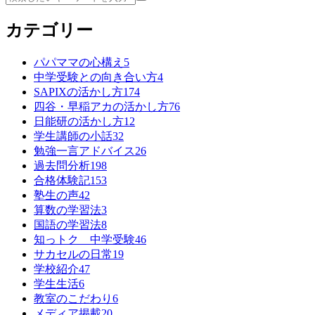
カテゴリー
パパママの心構え
5
中学受験との向き合い方
4
SAPIXの活かし方
174
四谷・早稲アカの活かし方
76
日能研の活かし方
12
学生講師の小話
32
勉強一言アドバイス
26
過去問分析
198
合格体験記
153
塾生の声
42
算数の学習法
3
国語の学習法
8
知っトク 中学受験
46
サカセルの日常
19
学校紹介
47
学生生活
6
教室のこだわり
6
メディア掲載
20