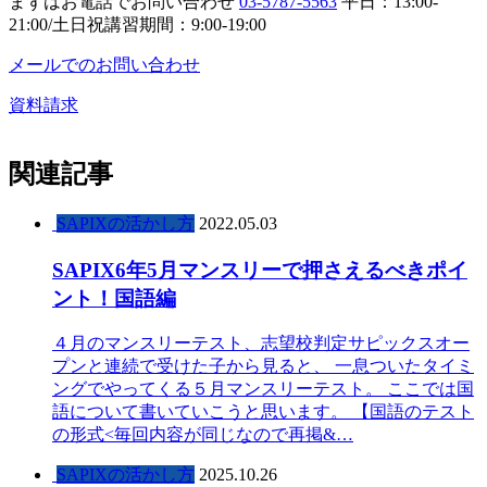
まずはお電話でお問い合わせ
03-5787-5563
平日：13:00-
21:00/土日祝講習期間：9:00-19:00
メールでのお問い合わせ
資料請求
関連記事
SAPIXの活かし方
2022.05.03
SAPIX6年5月マンスリーで押さえるべきポイ
ント！国語編
４月のマンスリーテスト、志望校判定サピックスオー
プンと連続で受けた子から見ると、 一息ついたタイミ
ングでやってくる５月マンスリーテスト。 ここでは国
語について書いていこうと思います。 【国語のテスト
の形式<毎回内容が同じなので再掲&…
SAPIXの活かし方
2025.10.26