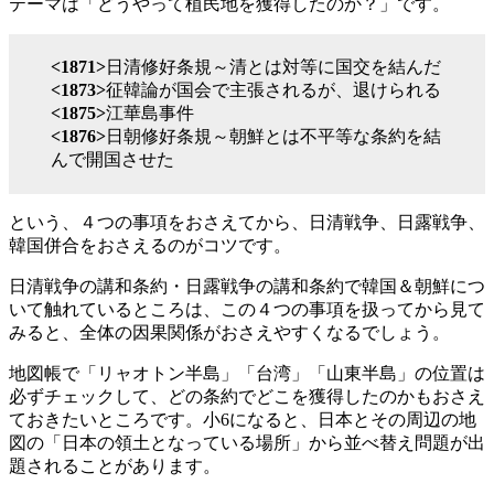
テーマは「どうやって植民地を獲得したのか？」です。
<1871>
日清修好条規～清とは対等に国交を結んだ
<1873>
征韓論が国会で主張されるが、退けられる
<1875>
江華島事件
<1876>
日朝修好条規～朝鮮とは不平等な条約を結
んで開国させた
という、４つの事項をおさえてから、日清戦争、日露戦争、
韓国併合をおさえるのがコツです。
日清戦争の講和条約・日露戦争の講和条約で韓国＆朝鮮につ
いて触れているところは、この４つの事項を扱ってから見て
みると、全体の因果関係がおさえやすくなるでしょう。
地図帳で「リャオトン半島」「台湾」「山東半島」の位置は
必ずチェックして、どの条約でどこを獲得したのかもおさえ
ておきたいところです。小6になると、日本とその周辺の地
図の「日本の領土となっている場所」から並べ替え問題が出
題されることがあります。