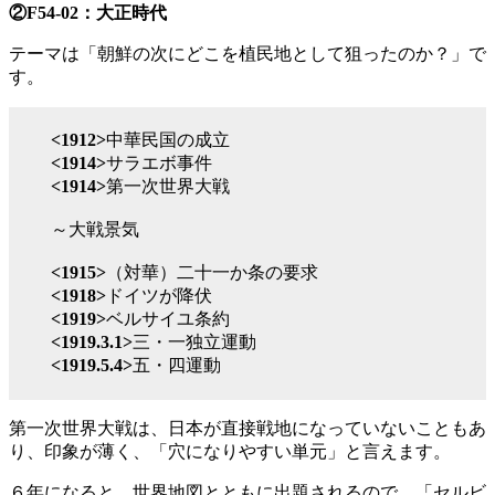
②F54-02：大正時代
テーマは「朝鮮の次にどこを植民地として狙ったのか？」で
す。
<1912>
中華民国の成立
<1914>
サラエボ事件
<1914>
第一次世界大戦
～大戦景気
<1915>
（対華）二十一か条の要求
<1918>
ドイツが降伏
<1919>
ベルサイユ条約
<1919.3.1>
三・一独立運動
<1919.5.4>
五・四運動
第一次世界大戦は、日本が直接戦地になっていないこともあ
り、印象が薄く、「穴になりやすい単元」と言えます。
６年になると、世界地図とともに出題されるので、「セルビ