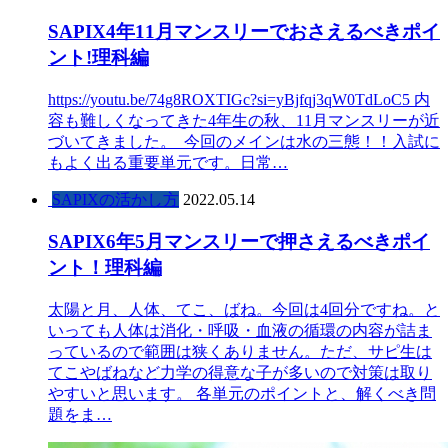
SAPIX4年11月マンスリーでおさえるべきポイ
ント!理科編
https://youtu.be/74g8ROXTIGc?si=yBjfqj3qW0TdLoC5 内
容も難しくなってきた4年生の秋、11月マンスリーが近
づいてきました。 今回のメインは水の三態！！入試に
もよく出る重要単元です。日常…
SAPIXの活かし方
2022.05.14
SAPIX6年5月マンスリーで押さえるべきポイ
ント！理科編
太陽と月、人体、てこ、ばね。今回は4回分ですね。と
いっても人体は消化・呼吸・血液の循環の内容が詰ま
っているので範囲は狭くありません。ただ、サピ生は
てこやばねなど力学の得意な子が多いので対策は取り
やすいと思います。 各単元のポイントと、解くべき問
題をま…