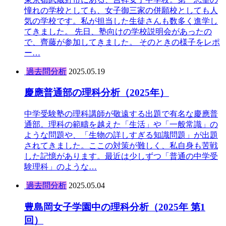
憧れの学校としても、女子御三家の併願校としても人
気の学校です。私が担当した生徒さんも数多く進学し
てきました。 先日、塾向けの学校説明会があったの
で、齊藤が参加してきました。 そのときの様子をレポ
ー…
過去問分析
2025.05.19
慶應普通部の理科分析（2025年）
中学受験塾の理科講師が敬遠する出題で有名な慶應普
通部。理科の範疇を越えた「生活」や「一般常識」の
ような問題や、「生物の詳しすぎる知識問題」が出題
されてきました。ここの対策が難しく、私自身も苦戦
した記憶があります。最近は少しずつ「普通の中学受
験理科」のような…
過去問分析
2025.05.04
豊島岡女子学園中の理科分析（2025年 第1
回）