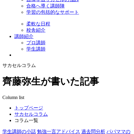
合格へ導く講師陣
学習の包括的なサポート
柔軟な日程
校舎紹介
講師紹介
プロ講師
学生講師
サカセルコラム
齊藤弥生が書いた記事
Column list
トップページ
サカセルコラム
コラム一覧
学生講師の小話
勉強一言アドバイス
過去問分析
パパママの