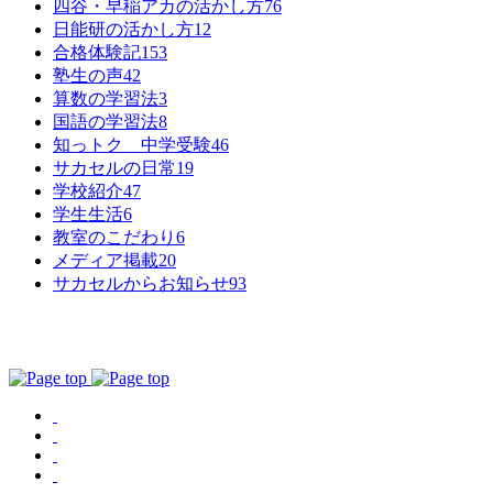
四谷・早稲アカの活かし方
76
日能研の活かし方
12
合格体験記
153
塾生の声
42
算数の学習法
3
国語の学習法
8
知っトク 中学受験
46
サカセルの日常
19
学校紹介
47
学生生活
6
教室のこだわり
6
メディア掲載
20
サカセルからお知らせ
93