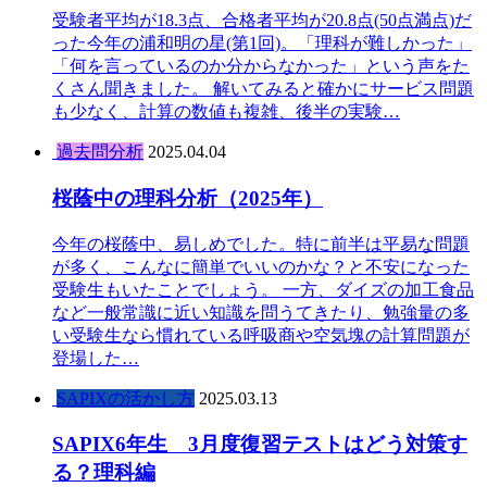
受験者平均が18.3点、合格者平均が20.8点(50点満点)だ
った今年の浦和明の星(第1回)。「理科が難しかった」
「何を言っているのか分からなかった」という声をた
くさん聞きました。 解いてみると確かにサービス問題
も少なく、計算の数値も複雑、後半の実験…
過去問分析
2025.04.04
桜蔭中の理科分析（2025年）
今年の桜蔭中、易しめでした。特に前半は平易な問題
が多く、こんなに簡単でいいのかな？と不安になった
受験生もいたことでしょう。 一方、ダイズの加工食品
など一般常識に近い知識を問うてきたり、勉強量の多
い受験生なら慣れている呼吸商や空気塊の計算問題が
登場した…
SAPIXの活かし方
2025.03.13
SAPIX6年生 3月度復習テストはどう対策す
る？理科編