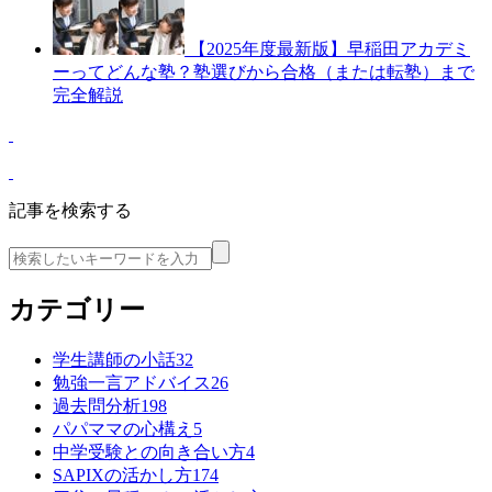
【2025年度最新版】早稲田アカデミ
ーってどんな塾？塾選びから合格（または転塾）まで
完全解説
記事を検索する
カテゴリー
学生講師の小話
32
勉強一言アドバイス
26
過去問分析
198
パパママの心構え
5
中学受験との向き合い方
4
SAPIXの活かし方
174