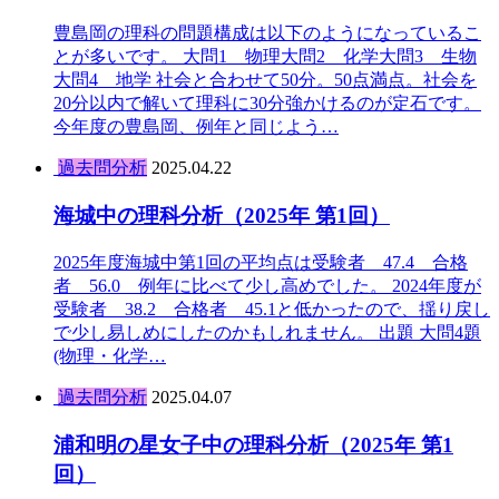
豊島岡の理科の問題構成は以下のようになっているこ
とが多いです。 大問1 物理大問2 化学大問3 生物
大問4 地学 社会と合わせて50分。50点満点。社会を
20分以内で解いて理科に30分強かけるのが定石です。
今年度の豊島岡、例年と同じよう…
過去問分析
2025.04.22
海城中の理科分析（2025年 第1回）
2025年度海城中第1回の平均点は受験者 47.4 合格
者 56.0 例年に比べて少し高めでした。 2024年度が
受験者 38.2 合格者 45.1と低かったので、揺り戻し
で少し易しめにしたのかもしれません。 出題 大問4題
(物理・化学…
過去問分析
2025.04.07
浦和明の星女子中の理科分析（2025年 第1
回）