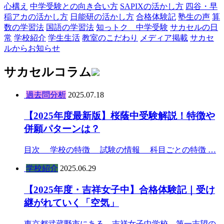
心構え
中学受験との向き合い方
SAPIXの活かし方
四谷・早
稲アカの活かし方
日能研の活かし方
合格体験記
塾生の声
算
数の学習法
国語の学習法
知っトク 中学受験
サカセルの日
常
学校紹介
学生生活
教室のこだわり
メディア掲載
サカセ
ルからお知らせ
サカセルコラム
過去問分析
2025.07.18
【2025年度最新版】桜蔭中受験解説！特徴や
併願パターンは？
目次 学校の特徴 試験の情報 科目ごとの特徴 …
学校紹介
2025.06.29
【2025年度・吉祥女子中】合格体験記｜受け
継がれていく「空気」
東京都武蔵野市にある、吉祥女子中学校。第一志望の