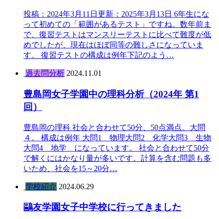
投稿：2024年3月11日更新：2025年3月13日 6年生にな
って初めての「範囲があるテスト」ですね。数年前ま
で、復習テストはマンスリーテストに比べて難度が低
めでしたが、現在はほぼ同等の難しさになっていま
す。 復習テストの構成は例年下記のよう…
過去問分析
2024.11.01
豊島岡女子学園中の理科分析（2024年 第1
回）
豊島岡の理科 社会と合わせて50分、50点満点。大問
４。 構成は例年 大問1 物理大問2 化学大問3 生物
大問4 地学 になっています。 社会と合わせて50分
で解くにはかなり量が多いです。計算を含む問題も多
いため、社会を15～20分…
学校紹介
2024.06.29
鷗友学園女子中学校に行ってきました