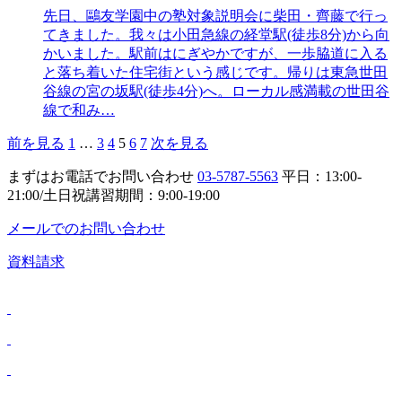
先日、鷗友学園中の塾対象説明会に柴田・齊藤で行っ
てきました。我々は小田急線の経堂駅(徒歩8分)から向
かいました。駅前はにぎやかですが、一歩脇道に入る
と落ち着いた住宅街という感じです。帰りは東急世田
谷線の宮の坂駅(徒歩4分)へ。ローカル感満載の世田谷
線で和み…
前を見る
1
…
3
4
5
6
7
次を見る
まずはお電話でお問い合わせ
03-5787-5563
平日：13:00-
21:00/土日祝講習期間：9:00-19:00
メールでのお問い合わせ
資料請求