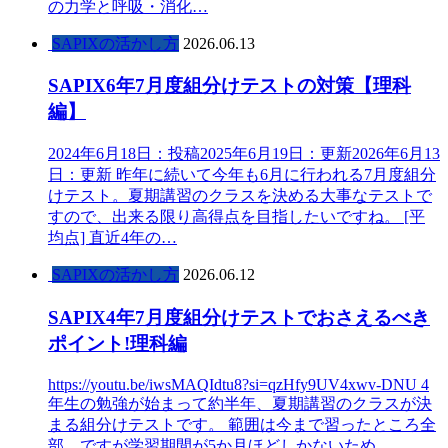
の力学と呼吸・消化…
SAPIXの活かし方
2026.06.13
SAPIX6年7月度組分けテストの対策【理科
編】
2024年6月18日：投稿2025年6月19日：更新2026年6月13
日：更新 昨年に続いて今年も6月に行われる7月度組分
けテスト。夏期講習のクラスを決める大事なテストで
すので、出来る限り高得点を目指したいですね。 [平
均点] 直近4年の…
SAPIXの活かし方
2026.06.12
SAPIX4年7月度組分けテストでおさえるべき
ポイント!理科編
https://youtu.be/iwsMAQIdtu8?si=qzHfy9UV4xwv-DNU 4
年生の勉強が始まって約半年、夏期講習のクラスが決
まる組分けテストです。 範囲は今まで習ったところ全
部、ですが学習期間が5か月ほどしかないため、…