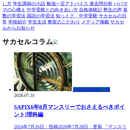
し方
学生講師の小話
勉強一言アドバイス
過去問分析
パパマ
マの心構え
中学受験との向き合い方
合格体験記
塾生の声
算
数の学習法
国語の学習法
知っトク 中学受験
サカセルの日
常
学校紹介
学生生活
教室のこだわり
メディア掲載
サカセ
ルからお知らせ
サカセルコラム
SAPIXの活かし方
2026.07.31
SAPIX6年8月マンスリーでおさえるべきポイ
ント!理科編
2024年7月26日：投稿2026年7月28日：更新 「マンスリ