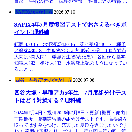
目次 学校の特徴 試験の情報 科目ごとの特徴 …
SAPIXの活かし方
2026.07.10
SAPIX4年7月度復習テストでおさえるべきポ
イント!理科編
範囲 430-15 水溶液③430-16 花と受粉430-17 種子
と発芽430-18 生き物のふえ方 形式 30分 100点満点
大問は3問大問1 季節と生物(表紙裏)＋各回から基本
知識大問2 植物大問3 水溶液上記のようになってい
ること…
四谷・早稲アカの活かし方
2026.07.08
四谷大塚・早稲アカ5年生 7月度組分けテス
トはどう対策する？理科編
2024年7月4日：投稿2026年7月8日：更新 [概要・傾向]
前期最後、夏期講習前の組分けテストです。高得点を
取ってはずみをつけ、充実した夏期を過ごしたいです
ね！ 範囲は予習シリーズ5年上 第16回～第20回。第