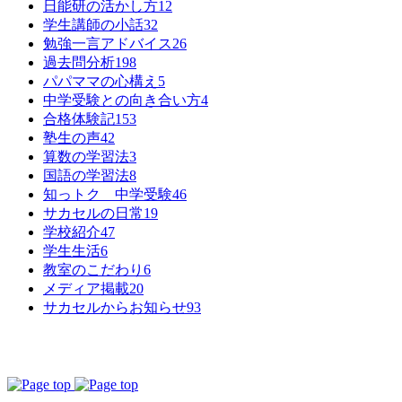
日能研の活かし方
12
学生講師の小話
32
勉強一言アドバイス
26
過去問分析
198
パパママの心構え
5
中学受験との向き合い方
4
合格体験記
153
塾生の声
42
算数の学習法
3
国語の学習法
8
知っトク 中学受験
46
サカセルの日常
19
学校紹介
47
学生生活
6
教室のこだわり
6
メディア掲載
20
サカセルからお知らせ
93