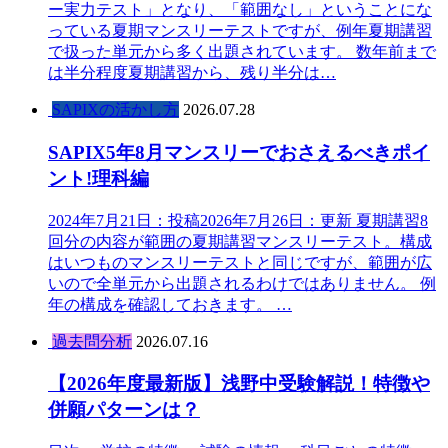
ー実力テスト」となり、「範囲なし」ということにな
っている夏期マンスリーテストですが、例年夏期講習
で扱った単元から多く出題されています。 数年前まで
は半分程度夏期講習から、残り半分は…
SAPIXの活かし方
2026.07.28
SAPIX5年8月マンスリーでおさえるべきポイ
ント!理科編
2024年7月21日：投稿2026年7月26日：更新 夏期講習8
回分の内容が範囲の夏期講習マンスリーテスト。構成
はいつものマンスリーテストと同じですが、範囲が広
いので全単元から出題されるわけではありません。 例
年の構成を確認しておきます。 …
過去問分析
2026.07.16
【2026年度最新版】浅野中受験解説！特徴や
併願パターンは？