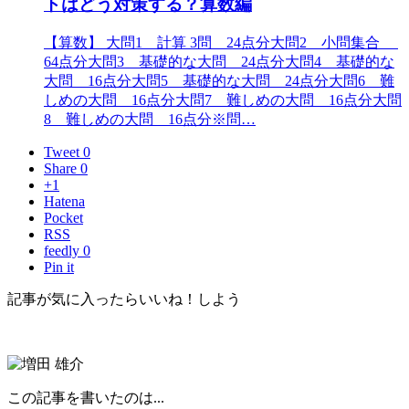
トはどう対策する？算数編
【算数】 大問1 計算 3問 24点分大問2 小問集合
64点分大問3 基礎的な大問 24点分大問4 基礎的な
大問 16点分大問5 基礎的な大問 24点分大問6 難
しめの大問 16点分大問7 難しめの大問 16点分大問
8 難しめの大問 16点分※問…
Tweet 0
Share 0
+1
Hatena
Pocket
RSS
feedly 0
Pin it
記事が気に入ったらいいね！しよう
この記事を書いたのは...