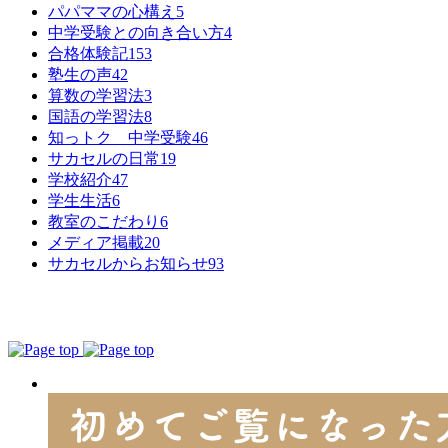
パパママの心構え
5
中学受験との向き合い方
4
合格体験記
153
塾生の声
42
算数の学習法
3
国語の学習法
8
知っトク 中学受験
46
サカセルの日常
19
学校紹介
47
学生生活
6
教室のこだわり
6
メディア掲載
20
サカセルからお知らせ
93