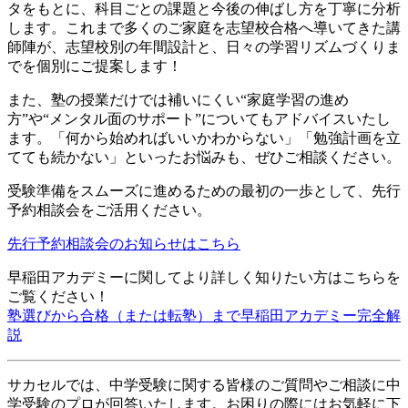
タをもとに、科目ごとの課題と今後の伸ばし方を丁寧に分析
します。これまで多くのご家庭を志望校合格へ導いてきた講
師陣が、志望校別の年間設計と、日々の学習リズムづくりま
でを個別にご提案します！
また、塾の授業だけでは補いにくい“家庭学習の進め
方”や“メンタル面のサポート”についてもアドバイスいたし
ます。「何から始めればいいかわからない」「勉強計画を立
てても続かない」といったお悩みも、ぜひご相談ください。
受験準備をスムーズに進めるための最初の一歩として、先行
予約相談会をご活用ください。
先行予約相談会のお知らせはこちら
早稲田アカデミーに関してより詳しく知りたい方はこちらを
ご覧ください！
塾選びから合格（または転塾）まで早稲田アカデミー完全解
説
サカセルでは、中学受験に関する皆様のご質問やご相談に中
学受験のプロが回答いたします。お困りの際にはお気軽に下