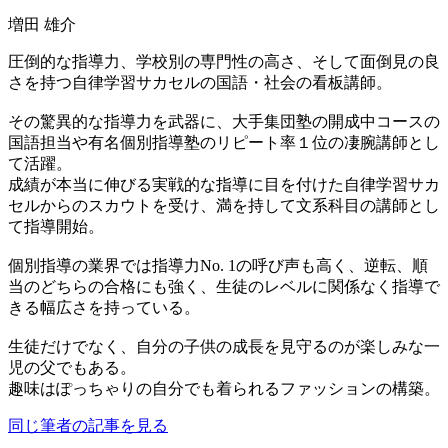
増田 雄介
圧倒的な指導力、学校別の専門性の高さ、そして面倒見の良
さを持つ自律学習サカセルの国語・社会の看板講師。
その驚異的な指導力を武器に、大手集団塾の開成中コースの
国語担当や有名個別指導塾のリピート率１位の凄腕講師とし
て活躍。
成績が本当に伸びる実戦的な指導に目を付けた自律学習サカ
セルからのスカウトを受け、満を持して文系科目の講師とし
て指導開始。
個別指導の業界では指導力No. 1の呼び声も高く、逆転、順
当のどちらの合格にも強く、生徒のレベルに関係なく指導で
きる幅広さを持っている。
生徒だけでなく、自分の子供の成長を見守るのが楽しみな一
児の父でもある。
趣味はぽっちゃりの自分でも着られるファッションの構築。
同じ筆者の記事を見る