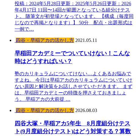
投稿：2024年5月28日更新：2025年5月26日更新：2026
年4月17日 11回〜14回が範囲となっている組分けテス
ト。 随筆文が初登場となっています。 【構成（毎度同
じなので再掲となります）】 50分 配点・出題形式は
一例で…
四谷・早稲アカの活かし方
2021.05.11
早稲田アカデミーでついていけない！こんな
時はどうすればいい？
塾のカリキュラムについてけない…よくあるお悩みで
すよね。 今日は早稲アカのカリキュラムについていけ
ない原因と解決策をお話しさせていただきます。 まず
は、早稲田アカデミーの特徴を押さえておきましょ
う。 早稲アカの大前提 …
四谷・早稲アカの活かし方
2026.08.03
四谷大塚・早稲アカ5年生 8月度組分けテス
ト(9月度組分けテスト)はどう対策する？算数