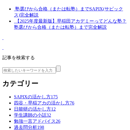
塾選びから合格（または転塾）までSAPIX(サピック
ス)完全解説
【2025年度最新版】早稲田アカデミーってどんな塾？
塾選びから合格（または転塾）まで完全解説
記事を検索する
カテゴリー
SAPIXの活かし方
175
四谷・早稲アカの活かし方
76
日能研の活かし方
12
学生講師の小話
32
勉強一言アドバイス
26
過去問分析
198