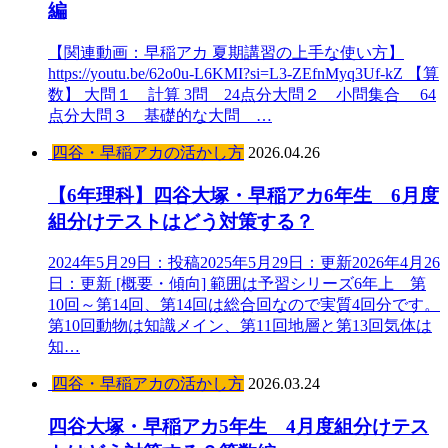
編
【関連動画：早稲アカ 夏期講習の上手な使い方】
https://youtu.be/62o0u-L6KMI?si=L3-ZEfnMyq3Uf-kZ 【算
数】 大問１ 計算 3問 24点分大問２ 小問集合 64
点分大問３ 基礎的な大問 …
四谷・早稲アカの活かし方
2026.04.26
【6年理科】四谷大塚・早稲アカ6年生 6月度
組分けテストはどう対策する？
2024年5月29日：投稿2025年5月29日：更新2026年4月26
日：更新 [概要・傾向] 範囲は予習シリーズ6年上 第
10回～第14回、第14回は総合回なので実質4回分です。
第10回動物は知識メイン、第11回地層と第13回気体は
知…
四谷・早稲アカの活かし方
2026.03.24
四谷大塚・早稲アカ5年生 4月度組分けテス