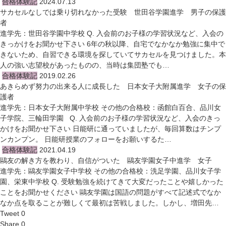
合格体験記
2024.07.13
サカセルなしでは乗り切れなかった受験 世田谷学園進学 男子の保護
者
進学先：世田谷学園中学校 Q. 入会前のお子様の学習状況など、入会の
きっかけをお聞かせ下さい 6年の秋以降、自宅でなかなか勉強に集中で
きないため、自習できる環境を探していてサカセルを見つけました。本
人の強い志望校があったものの、当時は集団塾でも…
合格体験記
2019.02.26
あきらめず努力の出来る人に成長した 日本女子大附属進学 女子の保
護者
進学先：日本女子大附属中学校 その他の合格校：函館白百合、品川女
子学院、三輪田学園 Q. 入会前のお子様の学習状況など、入会のきっ
かけをお聞かせ下さい 日能研に通っていましたが、毎回算数はチンプ
ンカンプン。 日能研授業のフォローをお願いするた…
合格体験記
2021.04.19
鷗友の解き方を教わり、自信がついた 鷗友学園女子中進学 女子
進学先：鷗友学園女子中学校 その他の合格校：洗足学園、品川女子学
園、栄東中学校 Q. 受験勉強を続けてきて大変だったことや嬉しかった
ことをお聞かせください 鷗友学園は国語の問題がすべて記述式でなか
なか点を取ることが難しくて最初は苦戦しました。しかし、増田先…
Tweet 0
Share 0