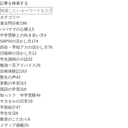
記事を検索する
カテゴリー
過去問分析
198
パパママの心構え
5
中学受験との向き合い方
4
SAPIXの活かし方
174
四谷・早稲アカの活かし方
76
日能研の活かし方
12
学生講師の小話
32
勉強一言アドバイス
26
合格体験記
153
塾生の声
42
算数の学習法
3
国語の学習法
8
知っトク 中学受験
46
サカセルの日常
19
学校紹介
47
学生生活
6
教室のこだわり
6
メディア掲載
20