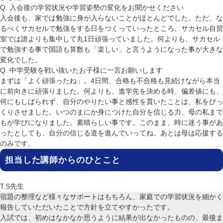
Q. 入会後の学習状況や学習姿勢の変化をお聞かせください
入会後も、家では勉強に身が入らないことがほとんどでした。ただ、な
るべくサカセルで勉強をする日をつくっていったところ、サカセル自習
室では誰よりも集中して丸1日頑張っていました。何よりも、サカセル
で勉強する事で国語も算数も「楽しい」と言うようになった事が大きな
変化でした。
Q. 中学受験を戦い抜いたお子様に一言お願いします
まずは「よく頑張ったね」。4日間、合格も不合格も見続けながら本当
に前向きに頑張りました。何よりも、進学先を決める時、偏差値にも、
何にもしばられず、自分のやりたい事と感性を貫いたことは、私をびっ
くりさせました。いつのまにか身につけた自分を信じる力、母の私まで
もが学びになりました。素晴らしい事です。このまま、時に迷う事があ
ったとしても、自分の信じる道を進んでいってね。あとは母は応援する
のみです。
担当した講師からのひとこと
宿題の整理など様々なサポートはもちろん、家庭での学習状況を細かく
報告していただいたことで方針を立てやすかったです。
入試では、初めはなかなか思うように結果が出なかったものの、最後ま