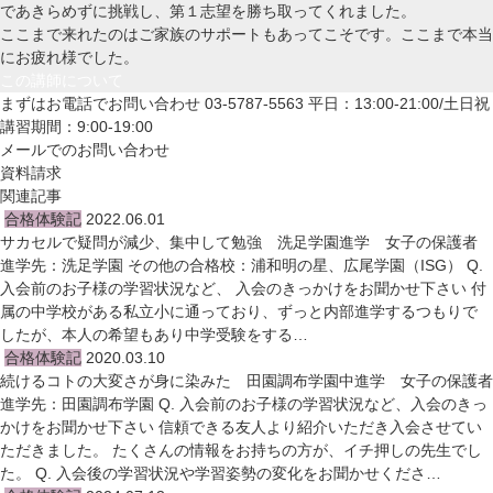
であきらめずに挑戦し、第１志望を勝ち取ってくれました。
ここまで来れたのはご家族のサポートもあってこそです。ここまで本当
にお疲れ様でした。
この講師について
まずはお電話でお問い合わせ
03-5787-5563
平日：13:00-21:00/土日祝
講習期間：9:00-19:00
メールでのお問い合わせ
資料請求
関連記事
合格体験記
2022.06.01
サカセルで疑問が減少、集中して勉強 洗足学園進学 女子の保護者
進学先：洗足学園 その他の合格校：浦和明の星、広尾学園（ISG） Q.
入会前のお子様の学習状況など、 入会のきっかけをお聞かせ下さい 付
属の中学校がある私立小に通っており、ずっと内部進学するつもりで
したが、本人の希望もあり中学受験をする…
合格体験記
2020.03.10
続けるコトの大変さが身に染みた 田園調布学園中進学 女子の保護者
進学先：田園調布学園 Q. 入会前のお子様の学習状況など、入会のきっ
かけをお聞かせ下さい 信頼できる友人より紹介いただき入会させてい
ただきました。 たくさんの情報をお持ちの方が、イチ押しの先生でし
た。 Q. 入会後の学習状況や学習姿勢の変化をお聞かせくださ…