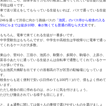
実際のところ、自律学習サカセルの教室に通ってくれている生徒の交通
手段は様々です。
車で送り迎えをしてもらっている生徒もいれば、バスで通っている生徒
も。
246を通って渋谷に向かう路線バスの
「池尻」のバス停から校舎の入る
SSビルまでは徒歩10秒、傘が無くても普通の雨なら大丈夫
です。
もちろん、電車で来てくれる生徒が一番多いです。
中学受験生はもちろんですが、中学生や高校生は学校帰りに電車で通っ
てくれるケースが大多数。
東山小、菅刈小、三宿小、池尻小、駒繋小、多聞小、駒場小、上原小、
富谷小あたりに通っている生徒さんは自転車で通塾してくれているケー
スが多いですね。
なお
池尻大橋駅を出てすぐの首都高の下が区営の駐輪場
になっていま
す。
校舎からも近く便利で安い(1日停めても100円！)ので、僕もよく停めて
います。
ただし校舎の前に停めるのは、ホントに気を付けましょう。
たびたび撤去されている様子も目にします。
と、まぁ通塾に関しては個々人の事情で選びやすいものを選びましょ