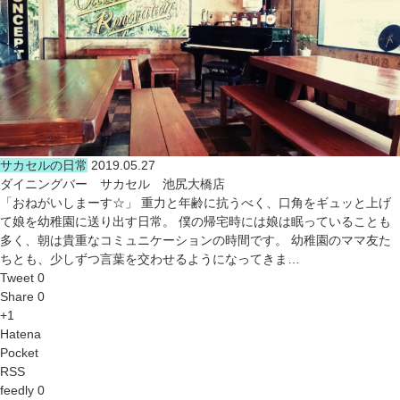
サカセルの日常
2019.05.27
ダイニングバー サカセル 池尻大橋店
「おねがいしまーす☆」 重力と年齢に抗うべく、口角をギュッと上げ
て娘を幼稚園に送り出す日常。 僕の帰宅時には娘は眠っていることも
多く、朝は貴重なコミュニケーションの時間です。 幼稚園のママ友た
ちとも、少しずつ言葉を交わせるようになってきま…
Tweet 0
Share 0
+1
Hatena
Pocket
RSS
feedly 0