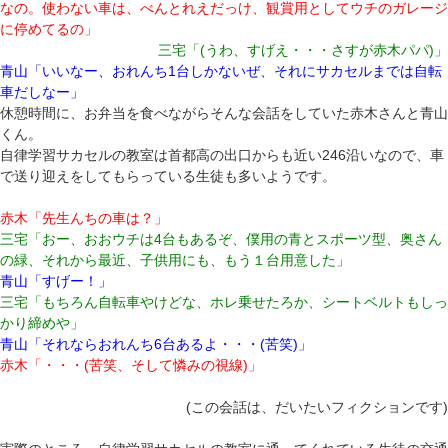
なの。使わない車は、べんとれえだっけ、観賞用としてウチのガレージ
に停めてるの」
三宅「(うわ、すげえ・・・さすが赤木パパ)」
青山「いいなー、おれんち1台しかないぜ、それにサカセルまでは自転
車だしなー」
休憩時間に、お弁当を食べながらそんな会話をしていた赤木さんと青山
くん。
自律学習サカセルの教室は首都高の出口からも近い246沿いなので、車
で送り迎えをしてもらっている生徒も多いようです。
赤木「先生んちの車は？」
三宅「おー、おおウチは4台もあるぞ、僕用の青とスポーツ型、奥さん
の緑、それから最近、子供用にも、もう１台用意した」
青山「すげー！」
三宅「もちろん自転車やけどな、ホレ乗せたろか、シートベルトもしっ
かり締めや」
青山「それならおれんち6台あるよ・・・(苦笑)」
赤木「・・・(苦笑、そして憐みの視線)」
(この会話は、だいたいフィクションです)