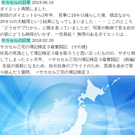
サカセルの日常
2019.06.14
ダイエット再開しました
前回のダイエットから2年半。 見事に18キロ減らした後、残念ながら
20キロの大幅増という結果になってしまいました・・・ ここのところ
「どうせデブだから」と開き直っていましたが、写真や動画で見る自分
の姿にどうも納得がいかず、一念発起！ 無理のあるダイエットは…
サカセルの日常
2018.02.20
サカセル三宅の簿記検定３級奮闘記 (その後)
社長の常識として簿記検定３級を取ろうと思い立ったものの、サボり倒
してしまった２ヶ月半。 ⇒サカセル三宅の簿記検定３級奮闘記 (前編)
生徒の規範になるため、自分自身のプライドのため、意識を改めて取
り組んだ１週間。 ⇒サカセル三宅の簿記検定３…