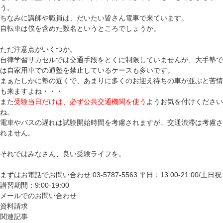
う。
ちなみに講師や職員は、だいたい皆さん電車で来ています。
自転車は僕を含めた数名というところでしょうか。
ただ注意点がいくつか。
自律学習サカセルでは交通手段をとくに制限していませんが、大手塾で
は自家用車での通塾を禁止しているケースも多いです。
まぁたしかに塾の近くで、あまりに多くのお迎え待ちの車が並ぶと苦情
も来ますよね・・・
また
受験当日だけは、必ず公共交通機関を使う
ようお気を付けください
ね。
電車やバスの遅れは試験開始時間を考慮されますが、交通渋滞は考慮さ
れません。
それではみなさん、良い受験ライフを。
まずはお電話でお問い合わせ
03-5787-5563
平日：13:00-21:00/土日祝
講習期間：9:00-19:00
メールでのお問い合わせ
資料請求
関連記事