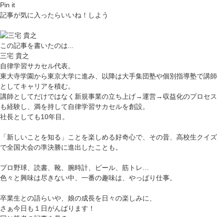
Pin it
記事が気に入ったらいいね！しよう
この記事を書いたのは...
三宅 貴之
自律学習サカセル代表。
東大寺学園から東京大学に進み、以降は大手集団塾や個別指導塾で講師
としてキャリアを積む。
講師としてだけではなく新規事業の立ち上げ→運営→収益化のプロセス
も経験し、満を持して自律学習サカセルを創設。
社長としても10年目。
「新しいことを知る」ことを楽しめる好奇心で、その昔、高校生クイズ
で全国大会の準決勝に進出したことも。
プロ野球、読書、靴、腕時計、ビール、筋トレ…
色々と興味は尽きない中、一番の趣味は、やっぱり仕事。
卒業生との語らいや、娘の成長を日々の楽しみに、
さぁ今日も１日がんばります！