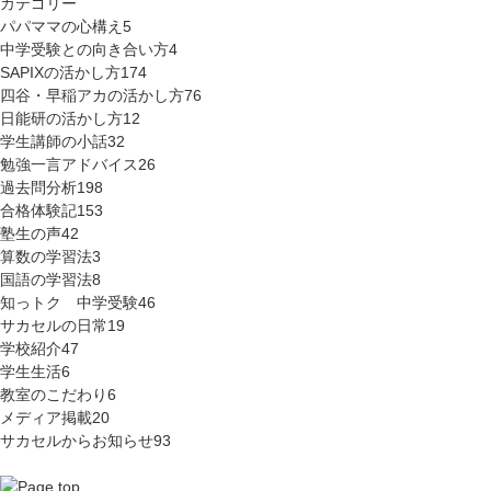
カテゴリー
パパママの心構え
5
中学受験との向き合い方
4
SAPIXの活かし方
174
四谷・早稲アカの活かし方
76
日能研の活かし方
12
学生講師の小話
32
勉強一言アドバイス
26
過去問分析
198
合格体験記
153
塾生の声
42
算数の学習法
3
国語の学習法
8
知っトク 中学受験
46
サカセルの日常
19
学校紹介
47
学生生活
6
教室のこだわり
6
メディア掲載
20
サカセルからお知らせ
93