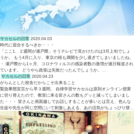
サカセルの日常
2020.04.03
時代に迎合するべきか・・・
「ここ1、２週間が瀬戸際」そうテレビで見かけたのは3月上旬でしょ
うか。 もう4月に入り、東京の桜も満開を少し過ぎてしまいましたね。
・ 瀬戸際から1ヶ月、コロナウィルスの感染者数の激増が連日報道され
ています。 どうやら政策は失敗だったんでしょうか。…
サカセルの日常
2020.04.23
がらんとした校舎だからこそ出来ること
緊急事態宣言から早３週間。 自律学習サカセルは原則オンライン授業
に切り替えたので、教室に来る皆さんの数もグッと減ってしまいまし
た・・・ 皆さんと画面越しでお話しすることが多いとは言え、色んな
生徒や先生が同じ空間にいて刺激しあえる、あの活気がちょっぴり懐…