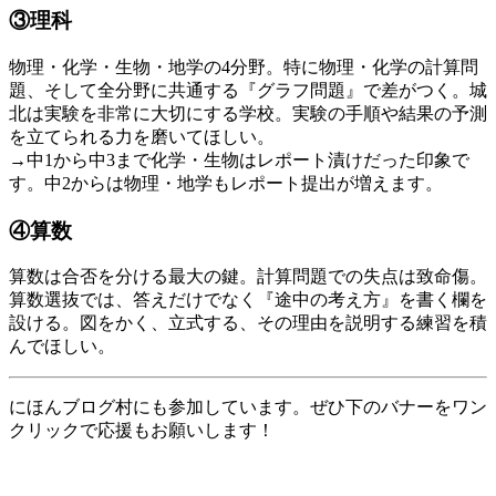
③理科
物理・化学・生物・地学の4分野。特に物理・化学の計算問
題、そして全分野に共通する『グラフ問題』で差がつく。城
北は実験を非常に大切にする学校。実験の手順や結果の予測
を立てられる力を磨いてほしい。
→中1から中3まで化学・生物はレポート漬けだった印象で
す。中2からは物理・地学もレポート提出が増えます。
④算数
算数は合否を分ける最大の鍵。計算問題での失点は致命傷。
算数選抜では、答えだけでなく『途中の考え方』を書く欄を
設ける。図をかく、立式する、その理由を説明する練習を積
んでほしい。
にほんブログ村にも参加しています。ぜひ下のバナーをワン
クリックで応援もお願いします！