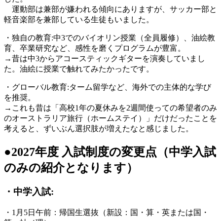
運動部は兼部が嫌われる傾向にありますが、サッカー部と
軽音楽部を兼部している生徒もいました。
・独自の教育:中3でのバイオリン授業（全員履修）、油絵教
育、卒業研究など、感性を磨くプログラムが豊富。
→昔は中3からアコースティックギターを演奏していまし
た。油絵に授業で触れてみたかったです。
・グローバル教育:ターム留学など、海外での主体的な学び
を推奨。
→これも昔は「高校1年の夏休みを2週間使っての希望者のみ
のオーストラリア旅行（ホームステイ）」だけだったことを
考えると、ずいぶん選択肢が増えたなと感じました。
●2027年度 入試制度の変更点（中学入試
のみの紹介となります）
・中学入試:
・1月5日午前：帰国生選抜（新設：国・算・英または国・