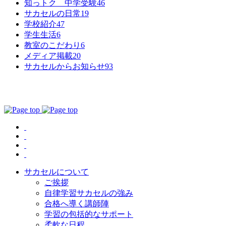
知っトク 中学受験
46
サカセルの日常
19
学校紹介
47
学生生活
6
教室のこだわり
6
メディア掲載
20
サカセルからお知らせ
93
サカセルについて
ご挨拶
自律学習サカセルの強み
合格へ導く講師陣
学習の包括的なサポート
柔軟な日程