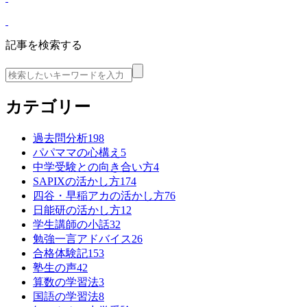
記事を検索する
カテゴリー
過去問分析
198
パパママの心構え
5
中学受験との向き合い方
4
SAPIXの活かし方
174
四谷・早稲アカの活かし方
76
日能研の活かし方
12
学生講師の小話
32
勉強一言アドバイス
26
合格体験記
153
塾生の声
42
算数の学習法
3
国語の学習法
8