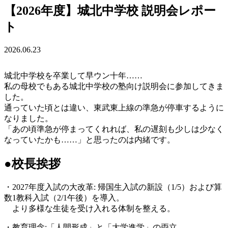
【2026年度】城北中学校 説明会レポー
ト
2026.06.23
城北中学校を卒業して早ウン十年……
私の母校でもある城北中学校の塾向け説明会に参加してきま
した。
通っていた頃とは違い、東武東上線の準急が停車するように
なりました。
「あの頃準急が停まってくれれば、私の遅刻も少しは少なく
なっていたかも……」と思ったのは内緒です。
●校長挨拶
・2027年度入試の大改革: 帰国生入試の新設（1/5）および算
数1教科入試（2/1午後）を導入。
より多様な生徒を受け入れる体制を整える。
・教育理念:「人間形成」と「大学進学」の両立。