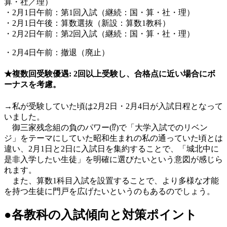
算・社／理）
・2月1日午前：第1回入試（継続：国・算・社・理）
・2月1日午後：算数選抜（新設：算数1教科）
・2月2日午前：第2回入試（継続：国・算・社・理）
・2月4日午前：撤退（廃止）
★複数回受験優遇: 2回以上受験し、合格点に近い場合にボ
ーナスを考慮。
→私が受験していた頃は2月2日・2月4日が入試日程となって
いました。
御三家残念組の負のパワー(⁉️)で「大学入試でのリベン
ジ」をテーマにしていた昭和生まれの私の通っていた頃とは
違い、2月1日と2日に入試日を集約することで、「城北中に
是非入学したい生徒」を明確に選びたいという意図が感じら
れます。
また、算数1科目入試を設置することで、より多様な才能
を持つ生徒に門戸を広げたいというのもあるのでしょう。
●各教科の入試傾向と対策ポイント