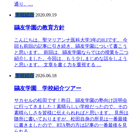
通り、…
学校紹介
2020.09.19
鷗友学園の教育方針
こんにちは。聖マリアンナ医科大学3年のH.Iです。 今
回も前回の記事に引き続き、鷗友学園について書こう
と思います。 前回は、鷗友学園ならではの授業を二つ
紹介しました。今回は、もう少しまじめな話をしよう
と思います。 文章を書く力を重視する …
学校紹介
2026.06.18
鷗友学園 学校紹介ツアー
サカセルの松田です！昨日、鷗友学園の塾向け説明会
に行ってきました！素晴らしい学校だったので、その
素晴らしさを皆様に伝えられればと思います。 見所は
随所に書いておりますが、松田自身の所見は一番最後
に書きましたので、RTA勢の方は記事の一番最後を見
られる…