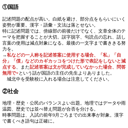
①国語
記述問題の配点が高い。白紙を避け、部分点をもらいにいく
姿勢が重要。漢字・語彙・文法は落とせない。
特に記述問題では、傍線部の前後だけでなく、文章全体のテ
ーマを把握することが大切。誤字脱字、句読点の忘れ、話し
言葉の使用は減点対象になる。最後の一文字まで書ききる努
力を。
→
私などの一人称を記述答案に使用する場合、「私」「自
分」「僕」などのカギカッコをつけた形で表記をしないと減
点する
、また
記述答案は文が完成していなかった場合、問答
無用で×
という話が国語の主任の先生よりありました。
城北中を受験校に入れる場合は注意してください。
②社会
地理・歴史・公民のバランスよい出題。地理ではデータや雨
温図、歴史では並べ替え問題が合否を分ける。
時事問題は、入試の前年9月ごろまでの出来事が対象。漢字
で書くべき語句は正確に。