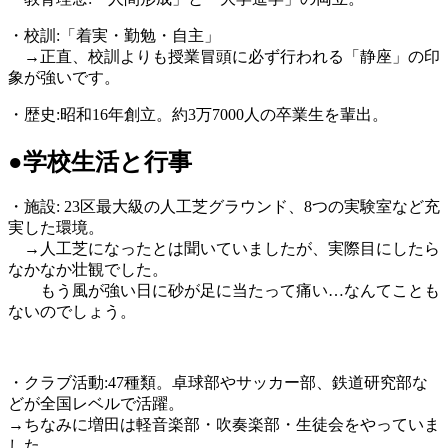
・校訓:「着実・勤勉・自主」
→正直、校訓よりも授業冒頭に必ず行われる「静座」の印
象が強いです。
・歴史:昭和16年創立。約3万7000人の卒業生を輩出。
●学校生活と行事
・施設: 23区最大級の人工芝グラウンド、8つの実験室など充
実した環境。
→人工芝になったとは聞いていましたが、実際目にしたら
なかなか壮観でした。
もう風が強い日に砂が足に当たって痛い…なんてことも
ないのでしょう。
・クラブ活動:47種類。卓球部やサッカー部、鉄道研究部な
どが全国レベルで活躍。
→ちなみに増田は軽音楽部・吹奏楽部・生徒会をやっていま
した。