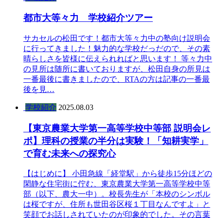
都市大等々力 学校紹介ツアー
サカセルの松田です！都市大等々力中の塾向け説明会
に行ってきました！魅力的な学校だっだので、その素
晴らしさを皆様に伝えられればと思います！ 等々力中
の見所は随所に書いておりますが、松田自身の所見は
一番最後に書きましたので、RTAの方は記事の一番最
後を見…
学校紹介
2025.08.03
【東京農業大学第一高等学校中等部 説明会レ
ポ】理科の授業の半分は実験！「知耕実学」
で育む未来への探究心
【はじめに】 小田急線「経堂駅」から徒歩15分ほどの
閑静な住宅街に佇む、東京農業大学第一高等学校中等
部（以下、農大一中）。校長先生が「本校のシンボル
は桜ですが、住所も世田谷区桜１丁目なんですよ」と
笑顔でお話しされていたのが印象的でした。その言葉