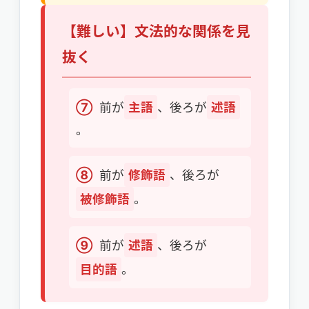
【難しい】文法的な関係を見
抜く
⑦
前が
主語
、後ろが
述語
。
⑧
前が
修飾語
、後ろが
被修飾語
。
⑨
前が
述語
、後ろが
目的語
。