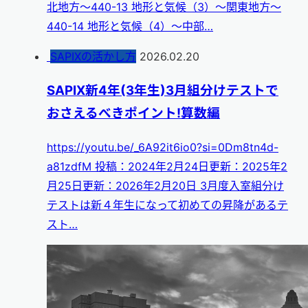
北地方～440-13 地形と気候（3）～関東地方～
440-14 地形と気候（4）～中部…
SAPIXの活かし方
2026.02.20
SAPIX新4年(3年生)3月組分けテストで
おさえるべきポイント!算数編
https://youtu.be/_6A92it6io0?si=0Dm8tn4d-
a81zdfM 投稿：2024年2月24日更新：2025年2
月25日更新：2026年2月20日 3月度入室組分け
テストは新４年生になって初めての昇降があるテ
スト…