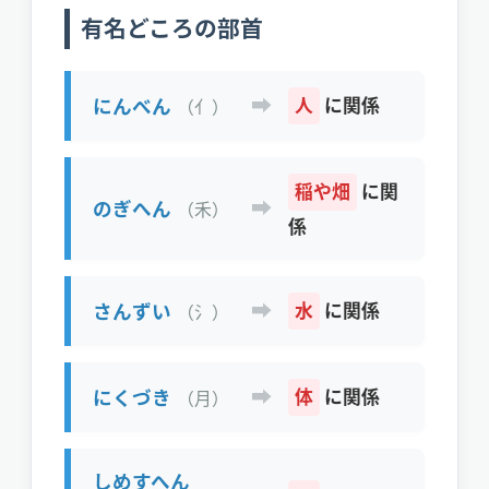
有名どころの部首
➡
にんべん
人
に関係
（亻）
稲や畑
に関
➡
のぎへん
（禾）
係
➡
さんずい
水
に関係
（氵）
➡
にくづき
体
に関係
（月）
しめすへん