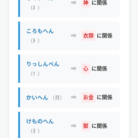
➡
神
に関係
（礻）
ころもへん
➡
衣類
に関係
（衤）
りっしんべん
➡
心
に関係
（忄）
➡
かいへん
お金
に関係
（貝）
けものへん
➡
獣
に関係
（犭）