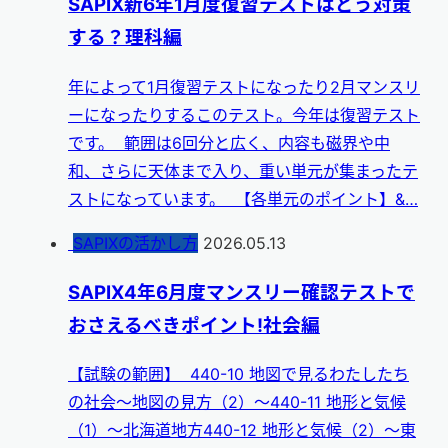
SAPIX新6年1月度復習テストはどう対策
する？理科編
年によって1月復習テストになったり2月マンスリ
ーになったりするこのテスト。今年は復習テスト
です。 範囲は6回分と広く、内容も磁界や中
和、さらに天体まで入り、重い単元が集まったテ
ストになっています。 【各単元のポイント】&…
SAPIXの活かし方
2026.05.13
SAPIX4年6月度マンスリー確認テストで
おさえるべきポイント!社会編
【試験の範囲】 440-10 地図で見るわたしたち
の社会～地図の見方（2）～440-11 地形と気候
（1）～北海道地方440-12 地形と気候（2）～東