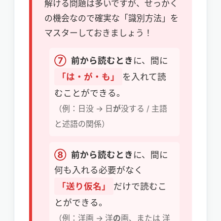
解ける問題は多いですが、せっかく
の機会なので確実な「識別方法」を
マスターしておきましょう！
⑦
前から読むとき
に、間に
「は・が・も」
を入れて読
むことができる。
（例：日没 → 日
が
没する / 主語
と述語の関係）
⑧
前から読むとき
に、間に
何も入れる必要がなく
「送り仮名」
だけで読むこ
とができる。
（例：洋画 → 洋
の
画、または 洋