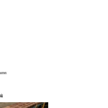
lumn
編