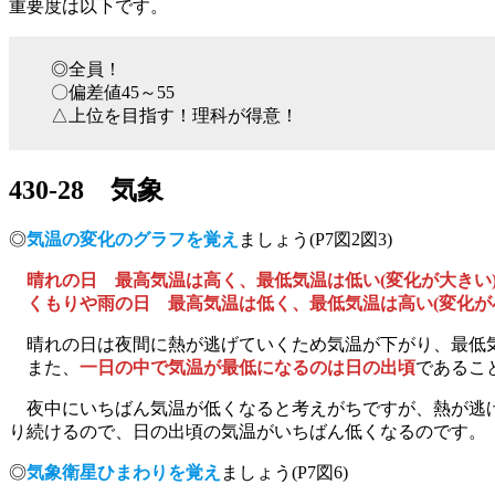
重要度は以下です。
◎全員！
〇偏差値45～55
△上位を目指す！理科が得意！
430-28 気象
◎
気温の変化のグラフを覚え
ましょう(P7図2図3)
晴れの日 最高気温は高く、最低気温は低い(変化が大きい
くもりや雨の日 最高気温は低く、最低気温は高い(変化が
晴れの日は夜間に熱が逃げていくため気温が下がり、最低
また、
一日の中で気温が最低になるのは日の出頃
であるこ
夜中にいちばん気温が低くなると考えがちですが、熱が逃げ
り続けるので、日の出頃の気温がいちばん低くなるのです。
◎
気象衛星ひまわりを覚え
ましょう(P7図6)