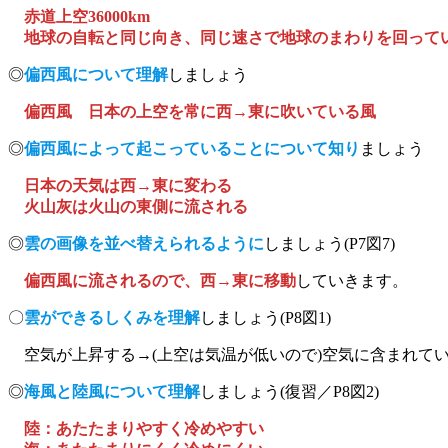
赤道上空36000km
地球の自転と同じ向き、同じ速さで地球のまわりを回って
◎
偏西風について理解
しましょう
偏西風 日本の上空を常に西
→
東に吹いている風
◎
偏西風によって起こっていることについて知り
ましょう
日本の天気は西→東に変わる
火山灰は火山の東側に流される
◎
雲の画像を並べ替えられるように
しましょう(P7図7)
偏西風に流されるので、西→東に移動
していきます。
〇
雲ができるしくみを理解
しましょう(P8図1)
空気が上昇する→(上空は気温が低いので)空気に含まれて
◎
海風と陸風について理解
しましょう(復習／P8図2)
陸：あたたまりやすく冷めやすい