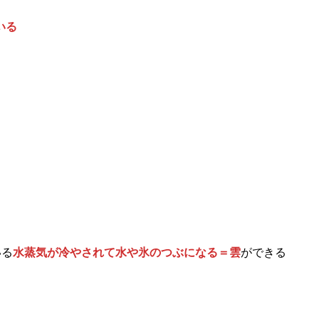
いる
いる
水蒸気が冷やされて水や氷のつぶになる＝雲
ができる