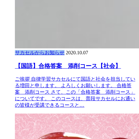
サカセルからお知らせ
2020.10.07
【国語】合格答案 添削コース【社会】
ご挨拶 自律学習サカセルにて国語と社会を担当してい
る増田と申します。 よろしくお願いします。 合格答
案 添削コース さて、この「合格答案 添削コース」
についてです。 このコースは、普段サカセルにお通い
の皆様が受講できるコースと…