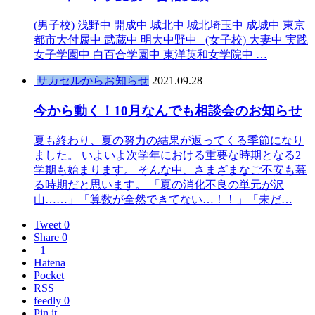
(男子校) 浅野中 開成中 城北中 城北埼玉中 成城中 東京
都市大付属中 武蔵中 明大中野中 (女子校) 大妻中 実践
女子学園中 白百合学園中 東洋英和女学院中 …
サカセルからお知らせ
2021.09.28
今から動く！10月なんでも相談会のお知らせ
夏も終わり、夏の努力の結果が返ってくる季節になり
ました。 いよいよ次学年における重要な時期となる2
学期も始まります。 そんな中、さまざまなご不安も募
る時期だと思います。 「夏の消化不良の単元が沢
山……」「算数が全然できてない…！！」「未だ…
Tweet 0
Share 0
+1
Hatena
Pocket
RSS
feedly 0
Pin it