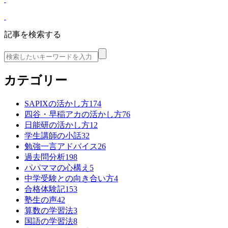
記事を検索する
カテゴリー
SAPIXの活かし方
174
四谷・早稲アカの活かし方
76
日能研の活かし方
12
学生講師の小話
32
勉強一言アドバイス
26
過去問分析
198
パパママの心構え
5
中学受験との向き合い方
4
合格体験記
153
塾生の声
42
算数の学習法
3
国語の学習法
8