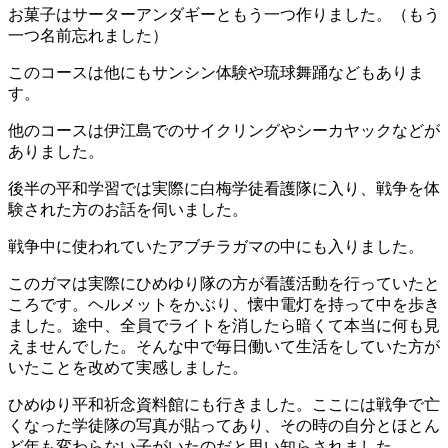
お菓子はサーターアンダギーともう一つ作りました。（もう
一つ名前忘れました）
このコースは他にもサンシン体験や琉球舞踊などもありま
す。
他のコースは伊江島でのサイクリングやシーカヤックなどが
ありました。
後半の平和学習では実際に白梅学徒看護隊に入り、戦争を体
験された方のお話を伺いました。
戦争中に使われていたアブチラガマの中にも入りました。
このガマは実際にひめゆり隊の方が看護活動を行っていたと
ころです。ヘルメットをかぶり、懐中電灯を持って中を歩き
ました。途中、全員でライトを消したら暗くて本当に何も見
えませんでした。そんな中で毎日働いて生活をしていた方が
いたことを改めて実感しました。
ひめゆり平和祈念資料館にも行きました。ここには戦争で亡
くなった学徒隊の写真が貼ってあり、その時の自分とほとん
ど年も変わらない子がいたのだと思い知らされました。