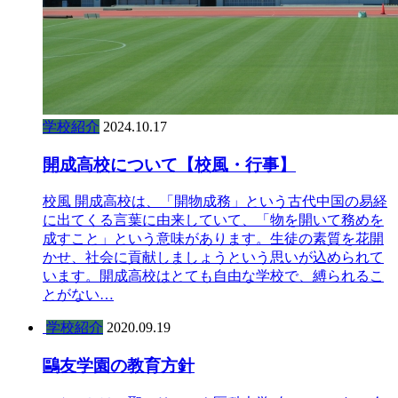
学校紹介
2024.10.17
開成高校について【校風・行事】
校風 開成高校は、「開物成務」という古代中国の易経
に出てくる言葉に由来していて、「物を開いて務めを
成すこと」という意味があります。生徒の素質を花開
かせ、社会に貢献しましょうという思いが込められて
います。開成高校はとても自由な学校で、縛られるこ
とがない…
学校紹介
2020.09.19
鷗友学園の教育方針