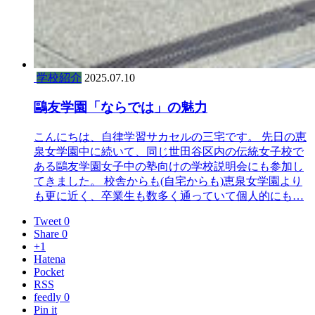
学校紹介
2025.07.10
鷗友学園「ならでは」の魅力
こんにちは、自律学習サカセルの三宅です。 先日の恵
泉女学園中に続いて、同じ世田谷区内の伝統女子校で
ある鷗友学園女子中の塾向けの学校説明会にも参加し
てきました。 校舎からも(自宅からも)恵泉女学園より
も更に近く、卒業生も数多く通っていて個人的にも…
Tweet 0
Share 0
+1
Hatena
Pocket
RSS
feedly 0
Pin it