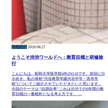
学校紹介
2020.08.27
ようこそ渋渋ワールドへ：教育目標と研修旅
行
こんにちは。昭和大学医学部4年のO.Hです。前回に引
き続き、私の母校“渋谷教育学園渋谷中学・高等学
校”についてご紹介させていただきたいと思います。
今回のテーマは “自調自考” これは渋渋での6年間の教
育目標の一番根幹となる考え方です。 …