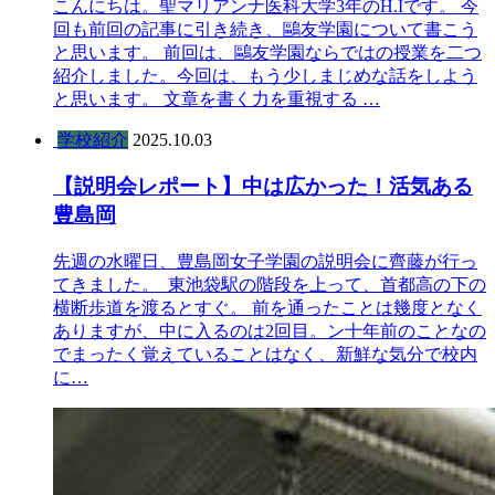
こんにちは。聖マリアンナ医科大学3年のH.Iです。 今
回も前回の記事に引き続き、鷗友学園について書こう
と思います。 前回は、鷗友学園ならではの授業を二つ
紹介しました。今回は、もう少しまじめな話をしよう
と思います。 文章を書く力を重視する …
学校紹介
2025.10.03
【説明会レポート】中は広かった！活気ある
豊島岡
先週の水曜日、豊島岡女子学園の説明会に齊藤が行っ
てきました。 東池袋駅の階段を上って、首都高の下の
横断歩道を渡るとすぐ。 前を通ったことは幾度となく
ありますが、中に入るのは2回目。ン十年前のことなの
でまったく覚えていることはなく、新鮮な気分で校内
に…