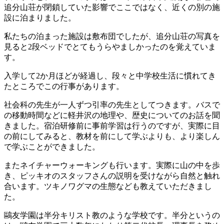
追分山荘が閉鎖していた影響でここではなく、近くの別の施
設に泊まりました。
私たちの泊まった施設は敷布団でしたが、追分山荘の写真を
見ると2段ベッドでとてもうらやましかったのを覚えていま
す。
入学して2か月ほどが経過し、段々と中学校生活に慣れてき
たところでこの行事があります。
社会科の先生が一人ずつ引率の先生としてつきます。バスで
の移動時間などに軽井沢の地理や、歴史についてのお話を聞
きました。宿泊研修前に事前学習は行うのですが、実際に目
の前にしてみると、教材を前にして学ぶよりも、より楽しん
で学ぶことができました。
またネイチャーウォーキングも行います。実際に山の中を歩
き、ピッキオのスタッフさんの説明を受けながら自然と触れ
合います。ツキノワグマの生態なども教えていただきまし
た。
鷗友学園は半分キリスト教のような学校です。半分というの