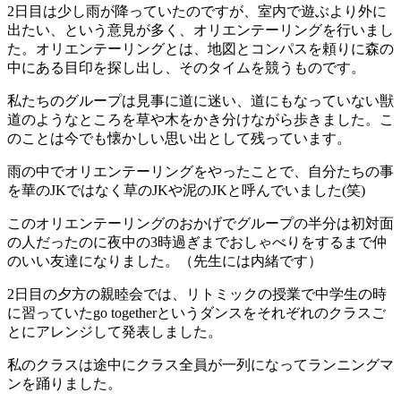
2日目は少し雨が降っていたのですが、室内で遊ぶより外に
出たい、という意見が多く、オリエンテーリングを行いまし
た。オリエンテーリングとは、地図とコンパスを頼りに森の
中にある目印を探し出し、そのタイムを競うものです。
私たちのグループは見事に道に迷い、道にもなっていない獣
道のようなところを草や木をかき分けながら歩きました。こ
のことは今でも懐かしい思い出として残っています。
雨の中でオリエンテーリングをやったことで、自分たちの事
を華のJKではなく草のJKや泥のJKと呼んでいました(笑)
このオリエンテーリングのおかげでグループの半分は初対面
の人だったのに夜中の3時過ぎまでおしゃべりをするまで仲
のいい友達になりました。（先生には内緒です）
2日目の夕方の親睦会では、リトミックの授業で中学生の時
に習っていたgo togetherというダンスをそれぞれのクラスご
とにアレンジして発表しました。
私のクラスは途中にクラス全員が一列になってランニングマ
ンを踊りました。