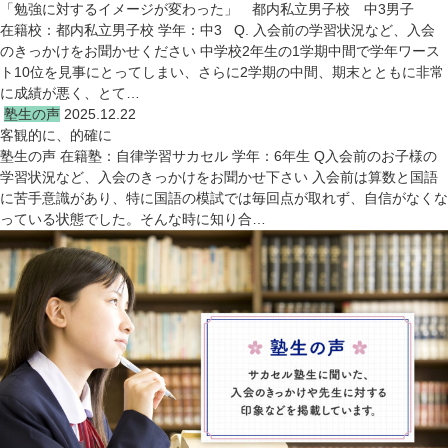
「勉強に対するイメージが変わった」 都内私立男子校 中3男子
在籍校：都内私立男子校 学年：中3 Q. 入会前の学習状況など、入会
のきっかけをお聞かせください 中学校2年生の1学期中間で学年ワース
ト10位を見事にとってしまい、さらに2学期の中間、期末とともに非常
に成績が悪く、とて…
塾生の声
2025.12.22
客観的に、的確に
塾生の声 在籍塾：自律学習サカセル 学年：6年生 Q入会前のお子様の
学習状況など、入会のきっかけをお聞かせ下さい 入会前は算数と国語
に苦手意識があり、特に国語の模試では毎回点が取れず、自信がなくな
っている状態でした。そんな時に知り合…