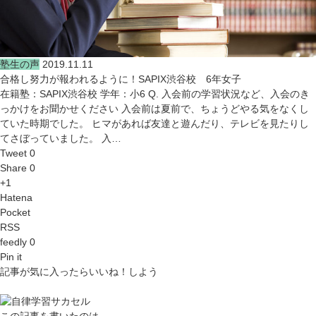
塾生の声
2019.11.11
合格し努力が報われるように！SAPIX渋谷校 6年女子
在籍塾：SAPIX渋谷校 学年：小6 Q. 入会前の学習状況など、入会のき
っかけをお聞かせください 入会前は夏前で、ちょうどやる気をなくし
ていた時期でした。 ヒマがあれば友達と遊んだり、テレビを見たりし
てさぼっていました。 入…
Tweet 0
Share 0
+1
Hatena
Pocket
RSS
feedly 0
Pin it
記事が気に入ったらいいね！しよう
この記事を書いたのは...