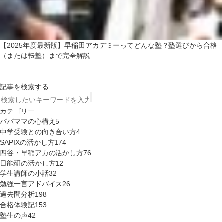
【2025年度最新版】早稲田アカデミーってどんな塾？塾選びから合格
（または転塾）まで完全解説
記事を検索する
カテゴリー
パパママの心構え
5
中学受験との向き合い方
4
SAPIXの活かし方
174
四谷・早稲アカの活かし方
76
日能研の活かし方
12
学生講師の小話
32
勉強一言アドバイス
26
過去問分析
198
合格体験記
153
塾生の声
42