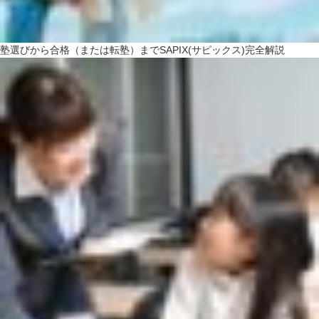
塾選びから合格（または転塾）までSAPIX(サピックス)完全解説