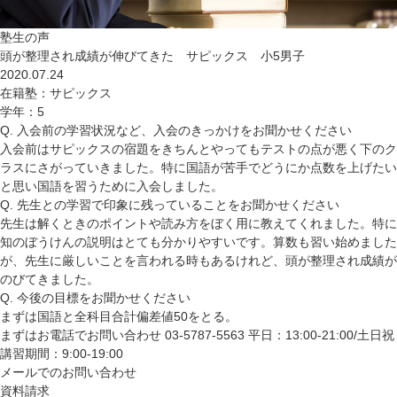
塾生の声
頭が整理され成績が伸びてきた サピックス 小5男子
2020.07.24
在籍塾
：サピックス
学年
：5
Q. 入会前の学習状況など、入会のきっかけをお聞かせください
入会前はサピックスの宿題をきちんとやってもテストの点が悪く下のク
ラスにさがっていきました。特に国語が苦手でどうにか点数を上げたい
と思い国語を習うために入会しました。
Q. 先生との学習で印象に残っていることをお聞かせください
先生は解くときのポイントや読み方をぼく用に教えてくれました。特に
知のぼうけんの説明はとても分かりやすいです。算数も習い始めました
が、先生に厳しいことを言われる時もあるけれど、頭が整理され成績が
のびてきました。
Q. 今後の目標をお聞かせください
まずは国語と全科目合計偏差値50をとる。
まずはお電話でお問い合わせ
03-5787-5563
平日：13:00-21:00/土日祝
講習期間：9:00-19:00
メールでのお問い合わせ
資料請求