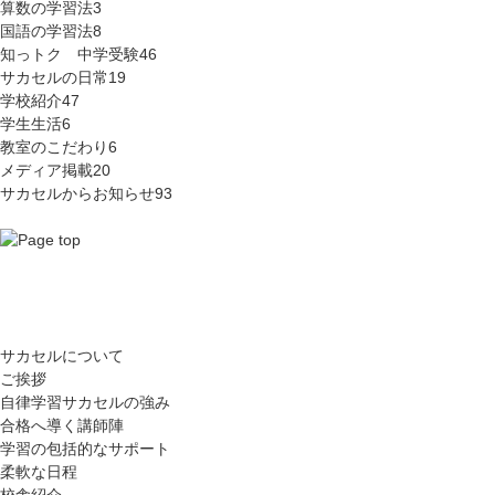
算数の学習法
3
国語の学習法
8
知っトク 中学受験
46
サカセルの日常
19
学校紹介
47
学生生活
6
教室のこだわり
6
メディア掲載
20
サカセルからお知らせ
93
サカセルについて
ご挨拶
自律学習サカセルの強み
合格へ導く講師陣
学習の包括的なサポート
柔軟な日程