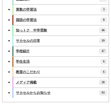
算数の学習法
3
国語の学習法
8
知っトク 中学受験
46
サカセルの日常
19
学校紹介
47
学生生活
6
教室のこだわり
6
メディア掲載
20
サカセルからお知らせ
93