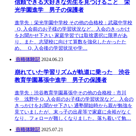
信頼できる大好きな先生を見つけること 栄
光学園進学 男子の保護者
進学先：栄光学園中学校 その他の合格校：武蔵中学校
Q. 入会前のお子様の学習状況など、入会のきっかけ
をお聞かせ下さい 家庭学習では取捨選択に限界があ
り、また、志望校に向けて算数を強化したかったた
め。 Q. 入会後の学習状況や学…
合格体験記
2024.06.23
崩れていた学習リズムが軌道に乗った 渋谷
教育学園幕張中進学 男子の保護者
進学先：渋谷教育学園幕張中その他の合格校：市川
中 浅野中 Q. 入会前のお子様の学習状況など、入会の
きっかけをお聞かせ下さい 通塾開始時から親が勉強を
見ていましたが、末っ子の出産等で家庭に余裕がなく
なり、フォローが難しくなりました。落ち着いて勉…
合格体験記
2025.07.21