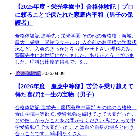
【2025年度・栄光学園中】合格体験記｜プロ
に頼ることで保たれた家庭内平和（男子の保
護者）
合格体験記 進学先：栄光学園 その他の合格校：海城、
農大、栄東、函館ラサール Q. 入会前のお子様の学習状
況など、入会のきっかけをお聞かせ下さい 理科のみ、
齊藤先生にお世話になりました。ありがとうございま
した。理科は比較的得意で、S…
合格体験記
2026.04.09
【2026年度 慶應中等部】苦労を乗り越えて
得た喜びは一生の宝物（男子）
合格体験記 進学先：慶応義塾中等部 その他の合格校：
青山学院中等部 Q. 受験勉強を続けてきて大変だったこ
とや嬉しかったことをお聞かせください 私にとって中
学受験勉強で大変だったことは自分自身の弱さと向き
合うことです。6年間たくさん…