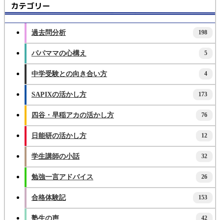
カテゴリー
過去問分析
198
パパママの心構え
5
中学受験との向き合い方
4
SAPIXの活かし方
173
四谷・早稲アカの活かし方
76
日能研の活かし方
12
学生講師の小話
32
勉強一言アドバイス
26
合格体験記
153
塾生の声
42