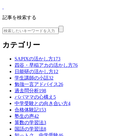
記事を検索する
カテゴリー
SAPIXの活かし方
173
四谷・早稲アカの活かし方
76
日能研の活かし方
12
学生講師の小話
32
勉強一言アドバイス
26
過去問分析
198
パパママの心構え
5
中学受験との向き合い方
4
合格体験記
153
塾生の声
42
算数の学習法
3
国語の学習法
8
知っトク 中学受験
46