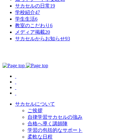
サカセルの日常
19
学校紹介
47
学生生活
6
教室のこだわり
6
メディア掲載
20
サカセルからお知らせ
93
サカセルについて
ご挨拶
自律学習サカセルの強み
合格へ導く講師陣
学習の包括的なサポート
柔軟な日程