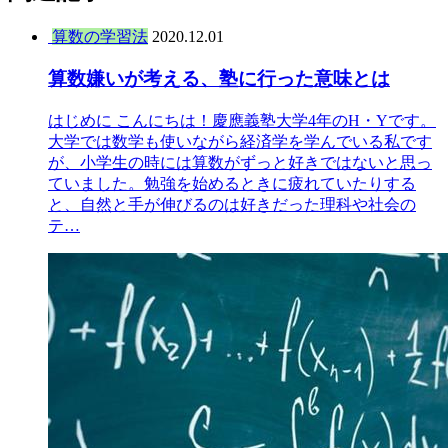
算数の学習法
2020.12.01
算数嫌いが考える、塾に行った意味とは
はじめに こんにちは！慶應義塾大学4年のH・Yです。
大学では数学も使いながら経済学を学んでいる私です
が、小学生の時には算数がずっと好きではないと思っ
ていました。勉強を始めるときに疲れていたりする
と、自然と手が伸びるのは好きだった理科や社会の
テ…