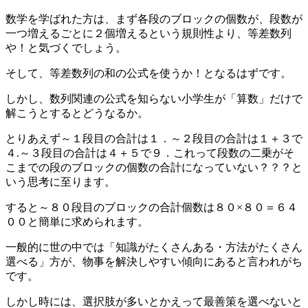
数学を学ばれた方は、まず各段のブロックの個数が、段数が
一つ増えるごとに２個増えるという規則性より、等差数列
や！と気づくでしょう。
そして、等差数列の和の公式を使うか！となるはずです。
しかし、数列関連の公式を知らない小学生が「算数」だけで
解こうとするとどうなるか。
とりあえず～１段目の合計は１．～２段目の合計は１＋３で
４.～３段目の合計は４＋５で９．これって段数の二乗がそ
こまでの段のブロックの個数の合計になっていない？？？と
いう思考に至ります。
すると～８０段目のブロックの合計個数は８０×８０＝６４
００と簡単に求められます。
一般的に世の中では「知識がたくさんある・方法がたくさん
選べる」方が、物事を解決しやすい傾向にあると言われがち
です。
しかし時には、選択肢が多いとかえって最善策を選べないと