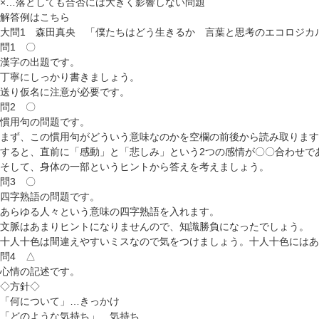
×
…落としても合否には大きく影響しない問題
解答例は
こちら
大問1 森田真央 「僕たちはどう生きるか 言葉と思考のエコロジカ
問1 〇
漢字の出題です。
丁寧にしっかり書きましょう。
送り仮名に注意が必要です。
問2 〇
慣用句の問題です。
まず、この慣用句がどういう意味なのかを空欄の前後から読み取ります
すると、直前に「感動」と「悲しみ」という2つの感情が〇〇合わせで
そして、身体の一部というヒントから答えを考えましょう。
問3 〇
四字熟語の問題です。
あらゆる人々という意味の四字熟語を入れます。
文脈はあまりヒントになりませんので、知識勝負になったでしょう。
十人十色は間違えやすいミスなので気をつけましょう。十人十色にはあ
問4 △
心情の記述です。
◇方針◇
「何について」…きっかけ
「どのような気持ち」…気持ち