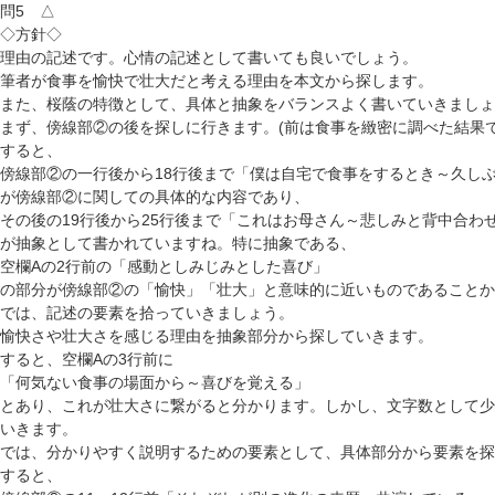
問5 △
◇方針◇
理由の記述です。心情の記述として書いても良いでしょう。
筆者が食事を愉快で壮大だと考える理由を本文から探します。
また、桜蔭の特徴として、具体と抽象をバランスよく書いていきましょ
まず、傍線部②の後を探しに行きます。(前は食事を緻密に調べた結果
すると、
傍線部②の一行後から18行後まで「僕は自宅で食事をするとき～久し
が傍線部②に関しての具体的な内容であり、
その後の19行後から25行後まで「これはお母さん～悲しみと背中合わ
が抽象として書かれていますね。特に抽象である、
空欄Aの2行前の「感動としみじみとした喜び」
の部分が傍線部②の「愉快」「壮大」と意味的に近いものであることか
では、記述の要素を拾っていきましょう。
愉快さや壮大さを感じる理由を抽象部分から探していきます。
すると、空欄Aの3行前に
「何気ない食事の場面から～喜びを覚える」
とあり、これが壮大さに繋がると分かります。しかし、文字数として少
いきます。
では、分かりやすく説明するための要素として、具体部分から要素を探
すると、