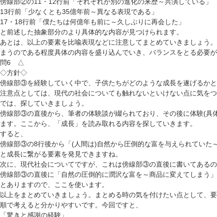
傍線部②の11・12行前「それぞれが別の進化の来歴～共演している」
13行前「少なくとも35億年前～異なる表現である」
17・18行前「僕たちは何億年も前に～久しぶりに再会した」
と前述した抽象部分のより具体的な内容が見つけられます。
あとは、以上の要素を比喩表現などに注意してまとめていきましょう。(
まうのである程度具体の内容を盛り込んでいき、バランスをとる必要が
問6 △
◇方針◇
傍線部③を経験していく中で、子供たちがどのような成長を遂げるか
注意点としては、現代の社会についても触れないといけない点に気をつ
では、探していきましょう。
傍線部③の直後から、筆者の体験談が綴られており、その後に体験(具体
ます。ここから、「成長」を読み取れる内容を探していきます。
すると、
傍線部③の8行後から「(人間は)自然から圧倒的な富を与えられていた
と成長に繋がる要素を発見できますね。
次に、現代社会についてですが、これは傍線部③の直後に書いてあるの
傍線部③の直後に「自然の圧倒的に潤沢な富を～商品に変えてしまう」
とありますので、ここを使います。
以上をまとめていきましょう。まとめる時の気を付けたい点として、要
順で考えると分かりやすいです。今回ですと、
「驚きと感謝の経験」