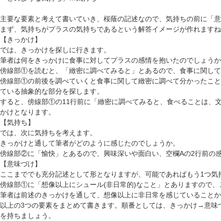
主要な要素と考えて書いていき、桜蔭の記述なので、
気持ちの前に「意
まず、気持ちがプラスの気持ちであるという解答イメージが作れますね
【きっかけ】
では、きっかけを探しに行きます。
筆者は何をきっかけに食事に対してプラスの感情を抱いたのでしょうか
傍線部①を読むと、「緻密に調べてみると」とあるので、食事に関して
傍線部①の前後を調べていくと食事に関して緻密に調べて分かったこと
ている抽象的な部分を探します。
すると、傍線部①の11行前に「緻密に調べてみると、食べることは、
かけとなります。
【気持ち】
では、次に気持ちを考えます。
きっかけと通して筆者がどのように感じたのでしょうか。
傍線部②に「愉快」とあるので、興味深いや面白い、空欄Aの2行前の
【意味づけ】
ここまででも充分記述として形となりますが、可能であればもう1つ気
傍線部①に「想像以上にシュール(非日常的)なこと」とありますので
筆者は前述のきっかけを通して、想像以上に非日常を感じていることか
以上の3つの要素をまとめて書きます。順番としては、きっかけ→意味
を持ちましょう。