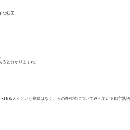
ルな転回」
。
あると分かりますね。
らゆる人々という意味はなく、人の多様性について述べている四字熟語