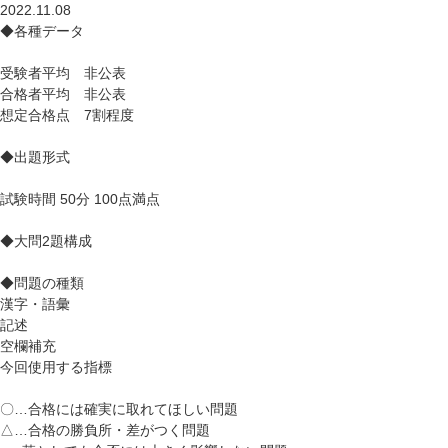
2022.11.08
◆各種データ
受験者平均 非公表
合格者平均 非公表
想定合格点 7割程度
◆出題形式
試験時間 50分 100点満点
◆大問2題構成
◆問題の種類
漢字・語彙
記述
空欄補充
今回使用する指標
〇
…合格には確実に取れてほしい問題
△
…合格の勝負所・差がつく問題