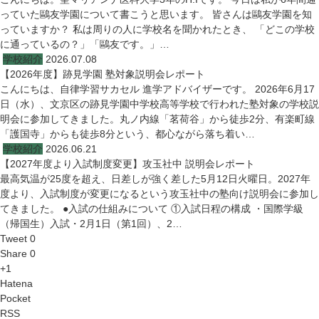
っていた鷗友学園について書こうと思います。 皆さんは鷗友学園を知
っていますか？ 私は周りの人に学校名を聞かれたとき、 「どこの学校
に通っているの？」「鷗友です。」…
学校紹介
2026.07.08
【2026年度】跡見学園 塾対象説明会レポート
こんにちは、自律学習サカセル 進学アドバイザーです。 2026年6月17
日（水）、文京区の跡見学園中学校高等学校で行われた塾対象の学校説
明会に参加してきました。丸ノ内線「茗荷谷」から徒歩2分、有楽町線
「護国寺」からも徒歩8分という、都心ながら落ち着い…
学校紹介
2026.06.21
【2027年度より入試制度変更】攻玉社中 説明会レポート
最高気温が25度を超え、日差しが強く差した5月12日火曜日。2027年
度より、入試制度が変更になるという攻玉社中の塾向け説明会に参加し
てきました。 ●入試の仕組みについて ①入試日程の構成 ・国際学級
（帰国生）入試・2月1日（第1回）、2…
Tweet 0
Share 0
+1
Hatena
Pocket
RSS