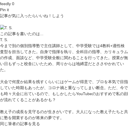
feedly 0
Pin it
記事が気に入ったらいいね！しよう
この記事を書いたのは...
T. S.
今まで別の個別指導塾で主任講師として、中学受験では4教科+適性検
査型を担当してきた。自身で指揮を執り、全科目の指導、カリキュラム
の作成、面談など、中学受験全般に関わることを行ってきた。授業が無
い日もずっと校舎にいたため、周りからは地縛霊だとささやかれてい
た。
大会で何度か結果を残すくらいにはゲームが得意で、プロを本気で目指
していた時期もあったが、コロナ禍と重なってしまい断念。ただ、今で
も時々大会に出ているので、もしかしたらYouTubeのおすすめで私の顔
が流れてくることがあるかも？
教え子の成長を見守るのが生きがいです。大人になった教え子たちと共
に塾を開業するのが将来の夢です。
同じ筆者の記事を見る