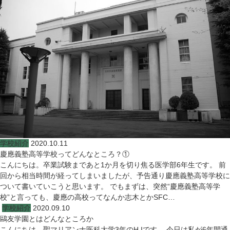
学校紹介
2020.10.11
慶應義塾高等学校ってどんなところ？①
こんにちは。卒業試験まであと1か月を切り焦る医学部6年生です。 前
回から相当時間が経ってしまいましたが、予告通り慶應義塾高等学校に
ついて書いていこうと思います。 でもまずは、突然“慶應義塾高等学
校”と言っても、慶應の高校ってなんか志木とかSFC…
学校紹介
2020.09.10
鷗友学園とはどんなところか
こんにちは。聖マリアンナ医科大学3年のH.Iです。 今日は私が6年間通