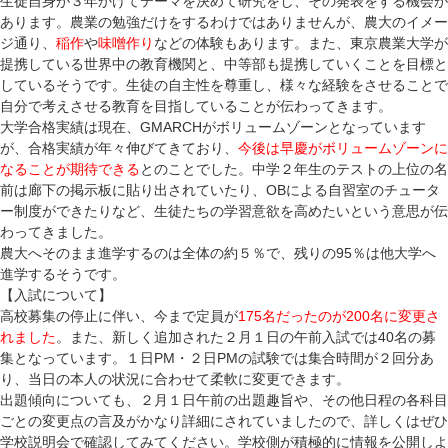
生徒自身が３年かけてテーマを決めて研究をし、その発表をする機会が
あります。農業の勉強だけをするわけではありませんが、農大のイメー
ジ通り、
稲作
や
味噌作り
などの体験もあります。また、東京農業大学が
提携している世界中の教育機関と、中等部も提携していくことを目標と
しているそうです。生徒の自主性を尊重し、様々な経験をさせることで
自分で考えさせる教育を目指していることが伝わってきます。
大学合格実績は現在、GMARCHがボリュームゾーンとなっています
が、合格実績が年々伸びてきており、
今後は早慶がボリュームゾーンに
なることが期待できる
とのことでした。中学２年生のテストの上位の名
前は廊下の掲示板に貼り出されていたり、OBによる自習室のチュータ
ー制度ができたりなど、生徒たちの学習意欲を高めたいという意思が伝
わってきました。
農大へそのまま進学するのは全体の約５％で、残りの95％は他大学へ
進学するそうです。
【入試について】
高校募集の停止に伴い、今まで定員が
175名だったのが200名に変更さ
れました
。また、新しく追加された２月１日の午前入試では40名の募
集となっています。１日PM・２日PMの試験では集合時間が２回分あ
り、当日の本人の状況に合わせて柔軟に変更できます。
出題傾向についても、２月１日午前の出題趣旨や、その他日程の各科目
ごとの変更点の言及がかなり詳細にされていましたので、詳しくはぜひ
学校説明会で確認してみてください。学校側が積極的に情報を公開しよ