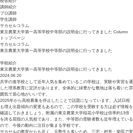
校舎紹介
講師紹介
プロ講師
学生講師
サカセルコラム
東京農業大学第一高等学校中等部の説明会に行ってきました
Column
トップページ
サカセルコラム
東京農業大学第一高等学校中等部の説明会に行ってきました
学校紹介
東京農業大学第一高等学校中等部の説明会に行ってきました
2024.06.20
共学の進学校として近年人気を集めているこの学校は、実験や実習を通
した理系教育に定評があります。全体的に緑豊かな敷地は落ち着いた雰
囲気で居心地がいいです。
2025年から高校募集を停止したことで話題になっています。入試日程
も増え出題傾向の変更もあるので、この学校を受験する方は必ず情報を
確認しておきましょう。附属の東京農業大学稲花小学校は倍率約13倍
を誇る屈指の人気校であり、また、中等部の受験者数も近年増えている
ので、今後の動向に注目が集まる学校です。
サカセルの教室からも近く、元塾生も多いため、三宅・村井・柴田で実