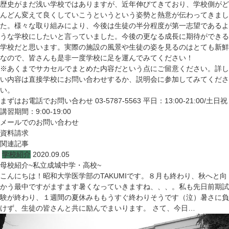
歴史がまだ浅い学校ではありますが、近年伸びてきており、学校側がど
んどん変えて良くしていこうというという姿勢と熱意が伝わってきまし
た。様々な取り組みにより、今後は生徒の半分程度が第一志望であるよ
うな学校にしたいと言っていました。今後の更なる成長に期待ができる
学校だと思います。実際の施設の風景や生徒の姿を見るのはとても新鮮
なので、皆さんも是非一度学校に足を運んでみてください！
※あくまでサカセルでまとめた内容だという点にご留意ください。詳し
い内容は直接学校にお問い合わせするか、説明会に参加してみてくださ
い。
まずはお電話でお問い合わせ
03-5787-5563
平日：13:00-21:00/土日祝
講習期間：9:00-19:00
メールでのお問い合わせ
資料請求
関連記事
学校紹介
2020.09.05
母校紹介~私立成城中学・高校~
こんにちは！昭和大学医学部のTAKUMIです。８月も終わり、秋へと向
かう最中ですがますます暑くなっていきますね、、、。私も先日前期試
験が終わり、１週間の夏休みももうすぐ終わりそうです（泣）暑さに負
けず、生徒の皆さんと共に励んでまいります。 さて、今日…