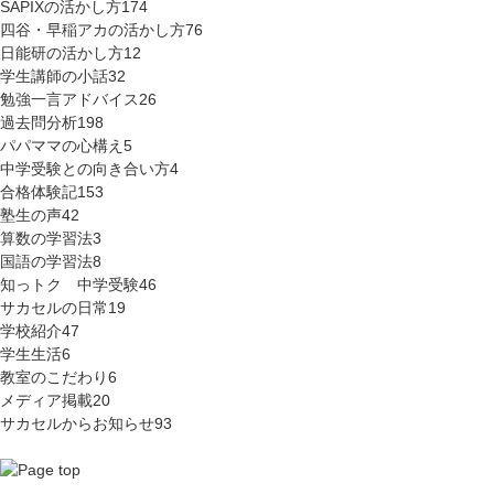
SAPIXの活かし方
174
四谷・早稲アカの活かし方
76
日能研の活かし方
12
学生講師の小話
32
勉強一言アドバイス
26
過去問分析
198
パパママの心構え
5
中学受験との向き合い方
4
合格体験記
153
塾生の声
42
算数の学習法
3
国語の学習法
8
知っトク 中学受験
46
サカセルの日常
19
学校紹介
47
学生生活
6
教室のこだわり
6
メディア掲載
20
サカセルからお知らせ
93