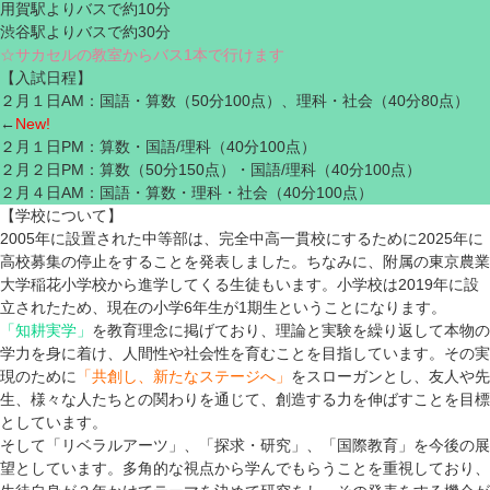
用賀駅よりバスで約10分
渋谷駅よりバスで約30分
☆サカセルの教室からバス1本で行けます
【入試日程】
２月１日AM：国語・算数（50分100点）、理科・社会（40分80点）
←
New!
２月１日PM：算数・国語/理科（40分100点）
２月２日PM：算数（50分150点）・国語/理科（40分100点）
２月４日AM：国語・算数・理科・社会（40分100点）
【学校について】
2005年に設置された中等部は、完全中高一貫校にするために2025年に
高校募集の停止をすることを発表しました。ちなみに、附属の東京農業
大学稲花小学校から進学してくる生徒もいます。小学校は2019年に設
立されたため、現在の小学6年生が1期生ということになります。
「知耕実学」
を教育理念に掲げており、理論と実験を繰り返して本物の
学力を身に着け、人間性や社会性を育むことを目指しています。その実
現のために
「共創し、新たなステージへ」
をスローガンとし、友人や先
生、様々な人たちとの関わりを通じて、創造する力を伸ばすことを目標
としています。
そして「リベラルアーツ」、「探求・研究」、「国際教育」を今後の展
望としています。多角的な視点から学んでもらうことを重視しており、