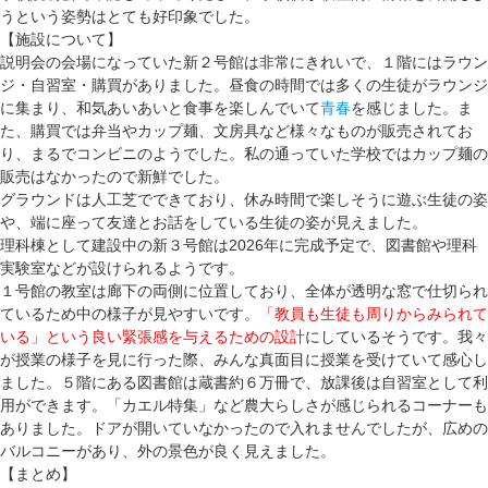
うという姿勢はとても好印象でした。
【施設について】
説明会の会場になっていた新２号館は非常にきれいで、１階にはラウン
ジ・自習室・購買がありました。昼食の時間では多くの生徒がラウンジ
に集まり、和気あいあいと食事を楽しんでいて
青春
を感じました。ま
た、購買では弁当やカップ麺、文房具など様々なものが販売されてお
り、まるでコンビニのようでした。私の通っていた学校ではカップ麺の
販売はなかったので新鮮でした。
グラウンドは人工芝でできており、休み時間で楽しそうに遊ぶ生徒の姿
や、端に座って友達とお話をしている生徒の姿が見えました。
理科棟として建設中の新３号館は2026年に完成予定で、図書館や理科
実験室などが設けられるようです。
１号館の教室は廊下の両側に位置しており、全体が透明な窓で仕切られ
ているため中の様子が見やすいです。
「教員も生徒も周りからみられて
いる」という良い緊張感を与えるための設計
にしているそうです。我々
が授業の様子を見に行った際、みんな真面目に授業を受けていて感心し
ました。５階にある図書館は蔵書約６万冊で、放課後は自習室として利
用ができます。「カエル特集」など農大らしさが感じられるコーナーも
ありました。ドアが開いていなかったので入れませんでしたが、広めの
バルコニーがあり、外の景色が良く見えました。
【まとめ】