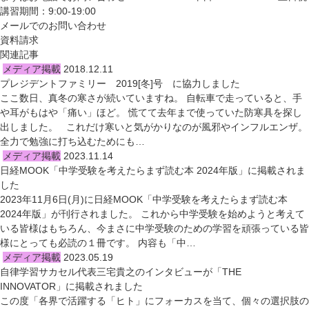
講習期間：9:00-19:00
メールでのお問い合わせ
資料請求
関連記事
メディア掲載
2018.12.11
プレジデントファミリー 2019[冬]号 に協力しました
ここ数日、真冬の寒さが続いていますね。 自転車で走っていると、手
や耳がもはや「痛い」ほど。 慌てて去年まで使っていた防寒具を探し
出しました。 これだけ寒いと気がかりなのが風邪やインフルエンザ。
全力で勉強に打ち込むためにも…
メディア掲載
2023.11.14
日経MOOK「中学受験を考えたらまず読む本 2024年版」に掲載されま
した
2023年11月6日(月)に日経MOOK「中学受験を考えたらまず読む本
2024年版」が刊行されました。 これから中学受験を始めようと考えて
いる皆様はもちろん、今まさに中学受験のための学習を頑張っている皆
様にとっても必読の１冊です。 内容も「中…
メディア掲載
2023.05.19
自律学習サカセル代表三宅貴之のインタビューが「THE
INNOVATOR」に掲載されました
この度「各界で活躍する「ヒト」にフォーカスを当て、個々の選択肢の