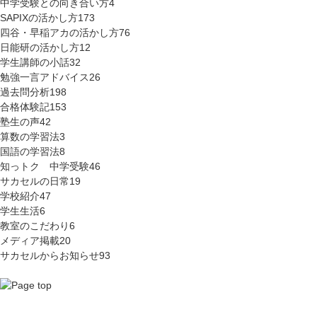
中学受験との向き合い方
4
SAPIXの活かし方
173
四谷・早稲アカの活かし方
76
日能研の活かし方
12
学生講師の小話
32
勉強一言アドバイス
26
過去問分析
198
合格体験記
153
塾生の声
42
算数の学習法
3
国語の学習法
8
知っトク 中学受験
46
サカセルの日常
19
学校紹介
47
学生生活
6
教室のこだわり
6
メディア掲載
20
サカセルからお知らせ
93