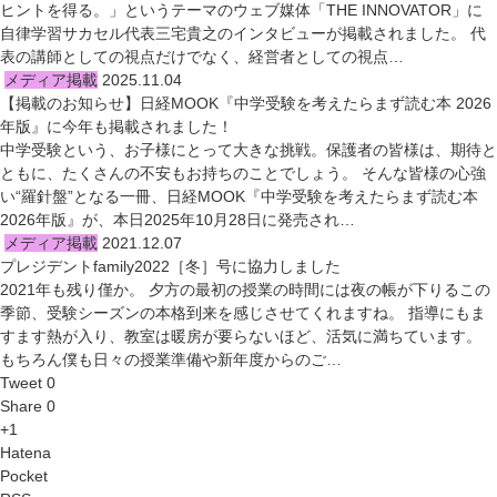
ヒントを得る。」というテーマのウェブ媒体「THE INNOVATOR」に
自律学習サカセル代表三宅貴之のインタビューが掲載されました。 代
表の講師としての視点だけでなく、経営者としての視点…
メディア掲載
2025.11.04
【掲載のお知らせ】日経MOOK『中学受験を考えたらまず読む本 2026
年版』に今年も掲載されました！
中学受験という、お子様にとって大きな挑戦。保護者の皆様は、期待と
ともに、たくさんの不安もお持ちのことでしょう。 そんな皆様の心強
い“羅針盤”となる一冊、日経MOOK『中学受験を考えたらまず読む本
2026年版』が、本日2025年10月28日に発売され…
メディア掲載
2021.12.07
プレジデントfamily2022［冬］号に協力しました
2021年も残り僅か。 夕方の最初の授業の時間には夜の帳が下りるこの
季節、受験シーズンの本格到来を感じさせてくれますね。 指導にもま
すます熱が入り、教室は暖房が要らないほど、活気に満ちています。
もちろん僕も日々の授業準備や新年度からのご…
Tweet 0
Share 0
+1
Hatena
Pocket