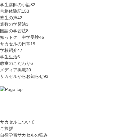
学生講師の小話
32
合格体験記
153
塾生の声
42
算数の学習法
3
国語の学習法
8
知っトク 中学受験
46
サカセルの日常
19
学校紹介
47
学生生活
6
教室のこだわり
6
メディア掲載
20
サカセルからお知らせ
93
サカセルについて
ご挨拶
自律学習サカセルの強み