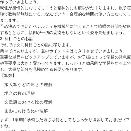
作っていきましょう。
親側が感情的になってしまうと精神的にも疲労がたまりますし、親子喧
嘩で数時間無駄にする…なんていう非合理的な時間の使い方になってし
まします。
予め決めておいたペナルティを機械的に与えることで喧嘩の時間を省略
するとともに、親側が一切の妥協をしないという姿を見せましょう。
3. 科目ごとのお話
それでは次に科目ごとの話に移ります。
簡単ではありますが、夏のポイントをはっきりさせていきましょう。
重要な単元をピックアップしていますが、お子様によって学習の緊急度
や重要度は大きく変わってきます。しっかりと効果的な学習をする上で
も、大事な部分を見極めてる必要があります
。
【算数】
旅人算などの速さの理解
場合の数の理解
文章題における比の理解
図形における比の理解
まず、1学期に学習した速さは何としてもしっかり復習しておきたいで
すね。