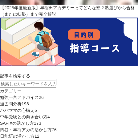
【2025年度最新版】早稲田アカデミーってどんな塾？塾選びから合格
（または転塾）まで完全解説
記事を検索する
カテゴリー
勉強一言アドバイス
26
過去問分析
198
パパママの心構え
5
中学受験との向き合い方
4
SAPIXの活かし方
173
四谷・早稲アカの活かし方
76
日能研の活かし方
12