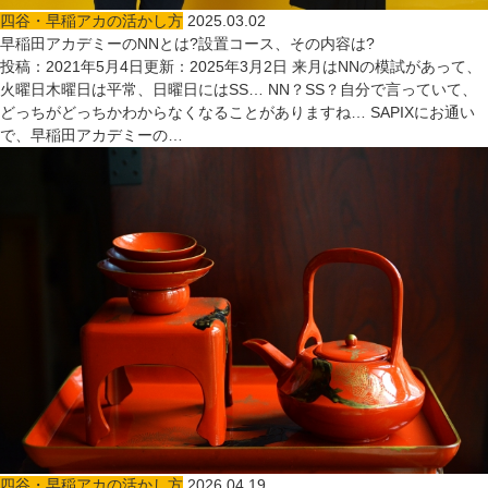
四谷・早稲アカの活かし方
2025.03.02
早稲田アカデミーのNNとは?設置コース、その内容は?
投稿：2021年5月4日更新：2025年3月2日 来月はNNの模試があって、
火曜日木曜日は平常、日曜日にはSS… NN？SS？自分で言っていて、
どっちがどっちかわからなくなることがありますね… SAPIXにお通い
で、早稲田アカデミーの…
四谷・早稲アカの活かし方
2026.04.19