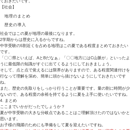
ておきたいです。
【社会】
地理のまとめ
歴史の導入
社会ではこの夏が地理の最後になります。
2学期からは歴史に入るからですね。
中学受験の5割近くを占める地理はこの夏である程度まとめておきたい
です。
「〇〇県といえば、AとBだなぁ」「〇〇地方にはC山脈が」といったよ
うに最低限の知識がすぐに出てくるようにしておきましょう。
そして、点と点で覚えるには限界がありますので、ある程度関連付けを
行なって理解を深め、簡単に頭から抜けないようにしておきたいです
ね。
また、歴史の先取りをしっかり行うことが重要です。量の割に時間が少
ないので、ある程度の余裕を持てるように夏を上手に使いたいですね。
4. まとめ
ここまでいかがだったでしょうか？
夏が中学受験の大きな分岐点であることはご理解頂けたのではないかと
思います。
お子様の飛躍のためにも準備をして夏を迎えたいですね。