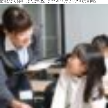
塾選びから合格（または転塾）までSAPIX(サピックス)完全解説