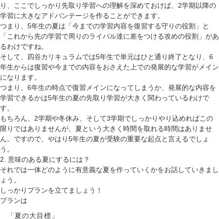
り、ここでしっかり先取り学習への理解を深めておけば、2学期以降の
学習に大きなアドバンテージを作ることができます。
つまり、5年生の夏は「今までの学習内容を復習する守りの役割」と
「これから先の学習で周りのライバル達に差をつける攻めの役割」があ
る
わけですね。
そして、四谷カリキュラムでは5年生で単元はひと通り終了となり、6
年生からは復習や今までの内容をおさえた上での発展的な学習がメイン
になります。
つまり、6年生の時点で復習メインになってしまうか、発展的な内容を
学習できるかは5年生の夏の先取り学習が大きく関わっている
わけで
す。
もちろん、2学期や冬休み、そして3学期でしっかりやり込めればこの
限りではありませんが、夏という大きく時間を取れる時間はありませ
ん。ですので、やはり5年生の夏が受験の重要な起点と言えるでしょ
う。
2. 意味のある夏にするには？
それでは一体どのように有意義な夏を作っていくかをお話していきまし
ょう。
しっかりプランを立てましょう！
プランは
「夏の大目標」