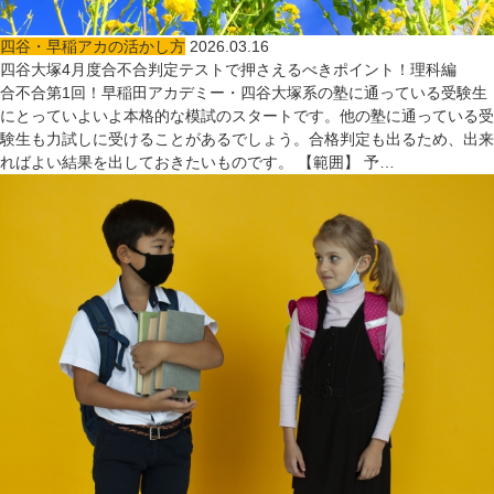
四谷・早稲アカの活かし方
2026.03.16
四谷大塚4月度合不合判定テストで押さえるべきポイント！理科編
合不合第1回！早稲田アカデミー・四谷大塚系の塾に通っている受験生
にとっていよいよ本格的な模試のスタートです。他の塾に通っている受
験生も力試しに受けることがあるでしょう。合格判定も出るため、出来
ればよい結果を出しておきたいものです。 【範囲】 予…