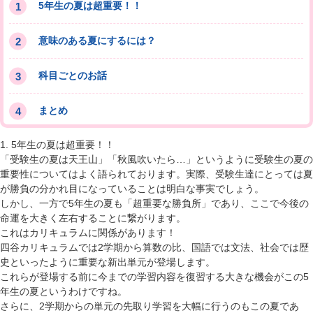
5年生の夏は超重要！！
意味のある夏にするには？
科目ごとのお話
まとめ
1. 5年生の夏は超重要！！
「受験生の夏は天王山」「秋風吹いたら…」というように受験生の夏の
重要性についてはよく語られております。実際、受験生達にとっては夏
が勝負の分かれ目になっていることは明白な事実でしょう。
しかし、一方で
5年生の夏も「超重要な勝負所」であり、ここで今後の
命運を大きく左右する
ことに繋がります。
これはカリキュラムに関係があります！
四谷カリキュラムでは2学期から算数の比、国語では文法、社会では歴
史といったように重要な新出単元が登場します
。
これらが登場する前に今までの学習内容を復習する大きな機会がこの5
年生の夏というわけですね。
さらに、2学期からの単元の先取り学習を大幅に行うのもこの夏であ