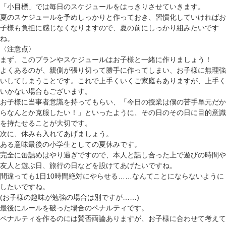
「小目標」では
毎日のスケジュールをはっきり
させていきます。
夏のスケジュールを予めしっかりと作っておき、習慣化していければお
子様も負担に感じなくなりますので、夏の前にしっかり組みたいです
ね。
〈注意点〉
まず、
このプランやスケジュールはお子様と一緒に作りましょう！
よくあるのが、親側が張り切って勝手に作ってしまい、お子様に無理強
いしてしまうことです。これで上手くいくご家庭もありますが、上手く
いかない場合もございます。
お子様に当事者意識を持ってもらい、「今日の授業は僕の苦手単元だか
らなんとか克服したい！」といったように、その日のその日に目的意識
を持たせることが大切
です。
次に、
休みも入れてあげましょう。
ある意味最後の小学生としての夏休みです。
完全に缶詰めはやり過ぎですので、本人と話し合った上で遊びの時間や
友人と遊ぶ日、旅行の日などを設けてあげたいですね。
間違っても1日10時間絶対にやらせる……なんてことにならないように
したいですね。
(お子様の趣味が勉強の場合は別ですが……)
最後にルールを破った場合のペナルティ
です。
ペナルティを作るのには賛否両論ありますが、お子様に合わせて考えて