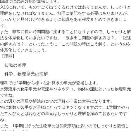
国語では品詞分類が登場します。
入試において、ものすごく出てくるわけではありませんが、しっかりと
理解をしなければなりません。
無理に暗記をする必要はありませんが、
しっかりと見分けができるように知識をある程度まとめておきましょ
う。
また、非常に長い時間問題に接することになりますので、
しっかりと解
法を体系化していきたいです
ね。「抜き出し問題の解き方は？」「記述
の解き方は？」といったように「この問題の時はこう解く」というのを
体系化していきましょう。
【理科】
知識の整理
科学、物理単元の理解
理科では2学期から様々な計算系の単元が登場します。
水溶液系の化学単元や電流やバネやテコ、物体の運動といった物理単元
ですね。
この辺りの理屈や解法のコツの理解が非常に大事になります。
特に算数が苦手なお子様にとってはキツくなりますので、1学期でやっ
たてんびんとばねなどの単元はしっかりと理解を深めておきたいです
ね。
また、1学期に行った生物単元は知識事項は多いのでしっかりと復習し