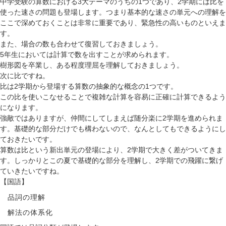
中学受験の算数における3大テーマのうちの1つであり、2学期には比を
使った速さの問題も登場します。つまり基本的な速さの単元への理解を
ここで深めておくことは非常に重要であり、緊急性の高いものといえま
す。
また、場合の数も合わせて復習しておきましょう。
5年生においては計算で数を出すことが求められます。
樹形図を卒業し、ある程度理屈を理解しておきましょう。
次に比ですね。
比は2学期から登場する算数の抽象的な概念の1つです。
この比を使いこなせることで複雑な計算を容易に正確に計算できるよう
になります。
強敵ではありますが、仲間にしてしまえば随分楽に2学期を進められま
す。基礎的な部分だけでも構わないので、なんとしてもできるようにし
ておきたいです。
算数は比という新出単元の登場により、2学期で大きく差がついてきま
す。しっかりとこの夏で基礎的な部分を理解し、2学期での飛躍に繋げ
ていきたいですね。
【国語】
品詞の理解
解法の体系化