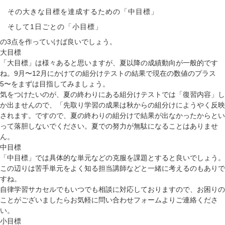
その大きな目標を達成するための「中目標」
そして1日ごとの「小目標」
の3点を作っていけば良いでしょう。
大目標
「大目標」は様々あると思いますが、
夏以降の成績動向が一般的です
ね。9月〜12月にかけての組分けテストの結果で現在の数値のプラス
5〜をまずは目指してみましょう
。
気をつけたいのが、夏の終わりにある組分けテストでは「復習内容」し
か出ませんので、「先取り学習の成果は秋からの組分けにようやく反映
されます。ですので、夏の終わりの組分けで結果が出なかったからとい
って落胆しないでください。夏での努力が無駄になることはありませ
ん。
中目標
「中目標」では
具体的な単元などの克服を課題とする
と良いでしょう。
この辺りは苦手単元をよく知る担当講師などと一緒に考えるのもありで
すね。
自律学習サカセルでもいつでも相談に対応しておりますので、お困りの
ことがございましたらお気軽に
問い合わせフォーム
よりご連絡くださ
い。
小目標