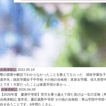
合格体験記
2022.05.19
塾の授業や解説でわからなかったことを教えてもらった 鷗友学園女子
進学先：鷗友学園女子中学校 その他の合格校：恵泉女学園、佐久長聖中
とです！大変だったことは家庭学習が多かっ…
合格体験記
2026.04.09
【2026年度 慶應中等部】苦労を乗り越えて得た喜びは一生の宝物（
合格体験記 進学先：慶応義塾中等部 その他の合格校：青山学院中等部
向き合うことです。6年間たくさん…