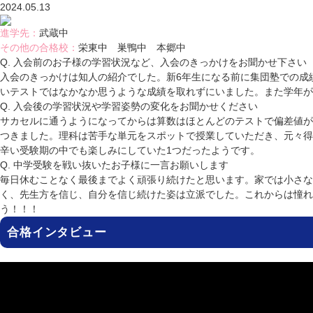
2024.05.13
進学先
：
武蔵中
その他の合格校
：
栄東中 巣鴨中 本郷中
Q. 入会前のお子様の学習状況など、入会のきっかけをお聞かせ下さい
入会のきっかけは知人の紹介でした。新6年生になる前に集団塾での成
いテストではなかなか思うような成績を取れずにいました。また学年が
Q. 入会後の学習状況や学習姿勢の変化をお聞かせください
サカセルに通うようになってからは算数はほとんどのテストで偏差値が
つきました。理科は苦手な単元をスポットで授業していただき、元々得
辛い受験期の中でも楽しみにしていた1つだったようです。
Q. 中学受験を戦い抜いたお子様に一言お願いします
毎日休むことなく最後までよく頑張り続けたと思います。家では小さな
く、先生方を信じ、自分を信じ続けた姿は立派でした。これからは憧れ
う！！！
合格インタビュー