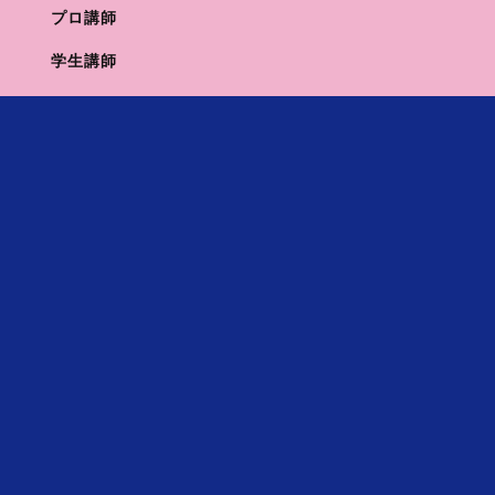
問題点の分析と今後の展望を予測するのは我々サカセルの十八番です！
プロ講師
成績や現在の学習状況をふまえて判断し、具体的なアドバイスをさせて
学生講師
いただきます。
是非ご相談ください！
ケース2. 日々の学習に時間をかけているはずなの
に...このままで大丈夫？
思った以上に結果が出ていない…本当にこのままで大丈夫かしら…？
家庭学習に問題がありそうだけど……何が原因？
日頃の学習分析に関してもお任せください！
的確なアドバイスはもちろんのこと、2・3学期をどういう方向性で学
習していくべきか、指針となるアドバイスもさせていただきます。
ケース3. 判定結果で出てきた学校の雰囲気や様子を