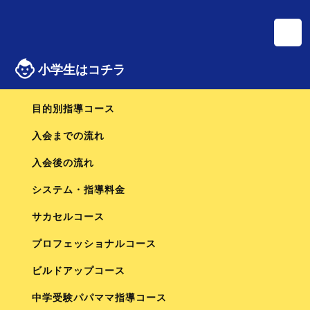
個別指導・家庭教師の自律学習サカセル
サカセルコラム
志望校診断サピックスオープン相談会のお知らせ
Column
小学生はコチラ
トップページ
サカセルコラム
志望校診断サピックスオープン相談会のお知らせ
目的別指導コース
サカセルからお知らせ
入会までの流れ
志望校診断サピックスオープン相談会のお知らせ
入会後の流れ
2022.10.28
志望校の判定が5年生のうちに出る模試である志望校診断サピックスオ
システム・指導料金
ープン。
サカセルコース
貴重な機会だからこそ結果が出たときの希望や不安は大きいものでしょ
う。
プロフェッショナルコース
そんなオープンテストの結果を受け、的確に判断、アドバイスを受けら
ビルドアップコース
れる、そんな機会をこのたび自律学習サカセルではご用意させていただ
きます！
中学受験パパママ指導コース