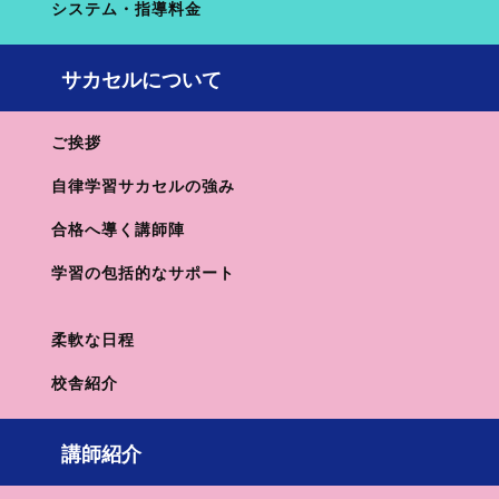
システム・指導料金
テストを受験された方であれば、無料でご参加できます！
サカセルについて
今後のお子様の学習の方向性をより良いものにさせていた
だきます！
ご挨拶
志望校診断サピックスオープン相談会へのお申込みはこちら
自律学習サカセルの強み
合格へ導く講師陣
イメージがつきやすいようにこんな方が相談にいらっしゃるという例を
いくつか書かせていただきます！もちろん下記以外のご相談も受けつけ
学習の包括的なサポート
ております！
ケース1. 結果が不安！現状の分析と改善策を聞きた
柔軟な日程
い！
校舎紹介
今回のような結果で本当に受験を続けていってよいのでしょうか？
講師紹介
模試から見えてくる課題はなんでしょうか？そして、その改善策は？