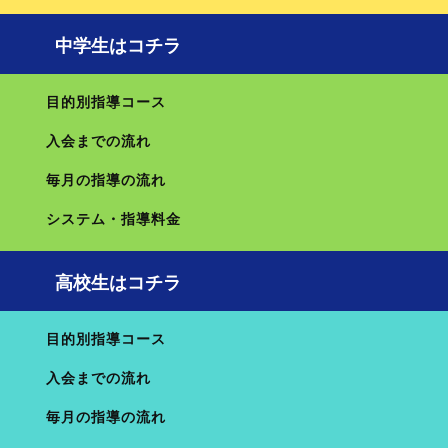
※志望校診断サピックスオープンとは？
中学生はコチラ
志望校の判定が出るサピックス主催の模試です。
受験層は上位生が中心であり、上位の難関中の難易度を逆算
目的別指導コース
した非常に高い難易度設計になっています。
入会までの流れ
関連記事：
志望校診断サピックスオープンって何だろう?
毎月の指導の流れ
成績関係のお悩みや、現在お通いの塾にはしづらい相談、多々あるでし
システム・指導料金
ょう。
担当の先生やご家族以外の第三者から客観的に見た方が解決しやすいこ
高校生はコチラ
とも多くあります。是非お気軽にご相談ください！
目的別指導コース
志望校診断サピックスオープン 相談会
入会までの流れ
毎月の指導の流れ
サカセルが誇るサピックスを知り尽くした講師陣が皆様を
お待ちしております！