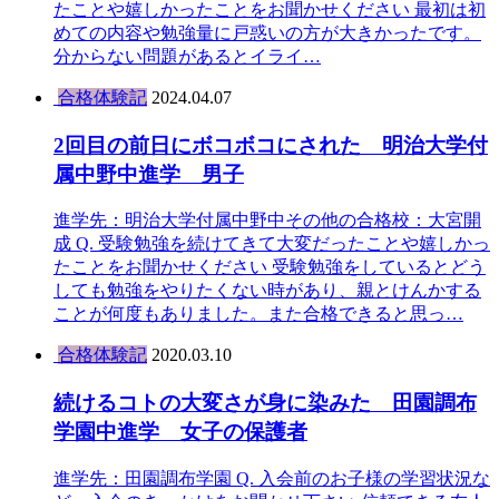
たことや嬉しかったことをお聞かせください 最初は初
めての内容や勉強量に戸惑いの方が大きかったです。
分からない問題があるとイライ…
合格体験記
2024.04.07
2回目の前日にボコボコにされた 明治大学付
属中野中進学 男子
進学先：明治大学付属中野中その他の合格校：大宮開
成 Q. 受験勉強を続けてきて大変だったことや嬉しかっ
たことをお聞かせください 受験勉強をしているとどう
しても勉強をやりたくない時があり、親とけんかする
ことが何度もありました。また合格できると思っ…
合格体験記
2020.03.10
続けるコトの大変さが身に染みた 田園調布
学園中進学 女子の保護者
進学先：田園調布学園 Q. 入会前のお子様の学習状況な