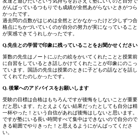
友達と遊びたいという気持ちをおさえて塾にいくのと自分で
がんばっているつもりでも成績が全然あがらないときがつら
かったです。
過去問の点数がはじめは全然とどかなかったけど少しずつ合
格点にちかづいていくのが自分の努力が実になっていること
が実感できてうれしかったです。
Q.先生との学習で印象に残っていることをお聞かせください
算数の先生はノートにぶたの絵をかいてくれたことと授業前
に自習をしているとき話しかけてくれたことが印象にのこっ
ています。国語の先生は授業のときに子どもの話などを話し
てくれてたのしかったです。
Q. 後輩へのアドバイスをお願いします
受験の目標は合格はもちろんですが後悔をしないことが重要
だと思います。たとえよくない結果だったとしても自分は精
一杯やった！という自信があれば後悔はしないと思います。
ですが塾にいる長い時間すべて集中はできないので自分ので
きる範囲でやりきった！と思えるようにがんばってくださ
い。