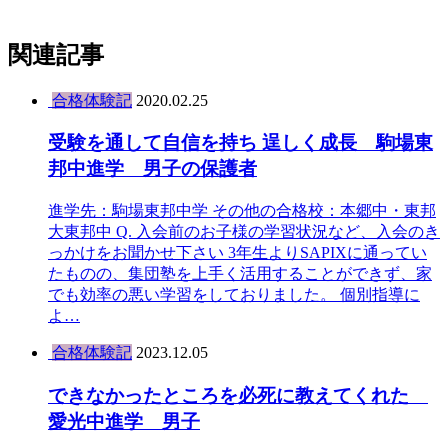
関連記事
合格体験記
2020.02.25
受験を通して自信を持ち 逞しく成長 駒場東
邦中進学 男子の保護者
進学先：駒場東邦中学 その他の合格校：本郷中・東邦
大東邦中 Q. 入会前のお子様の学習状況など、入会のき
っかけをお聞かせ下さい 3年生よりSAPIXに通ってい
たものの、集団塾を上手く活用することができず、家
でも効率の悪い学習をしておりました。 個別指導に
よ…
合格体験記
2023.12.05
できなかったところを必死に教えてくれた
愛光中進学 男子