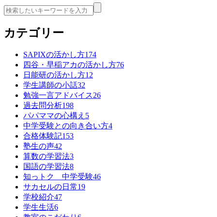
カテゴリー
SAPIXの活かし方
174
四谷・早稲アカの活かし方
76
日能研の活かし方
12
学生講師の小話
32
勉強一言アドバイス
26
過去問分析
198
パパママの心構え
5
中学受験との向き合い方
4
合格体験記
153
塾生の声
42
算数の学習法
3
国語の学習法
8
知っトク 中学受験
46
サカセルの日常
19
学校紹介
47
学生生活
6