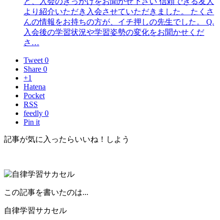
ど、入会のきっかけをお聞かせ下さい 信頼できる友人
より紹介いただき入会させていただきました。 たくさ
んの情報をお持ちの方が、イチ押しの先生でした。 Q.
入会後の学習状況や学習姿勢の変化をお聞かせくだ
さ…
Tweet 0
Share 0
+1
Hatena
Pocket
RSS
feedly 0
Pin it
記事が気に入ったらいいね！しよう
この記事を書いたのは...
自律学習サカセル