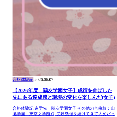
合格体験記
2026.06.07
【2026年度 鷗友学園女子】成績を伸ばした
先にある達成感と環境の変化を楽しんだ(女子)
合格体験記 進学先：鷗友学園女子 その他の合格校：山
脇学園、東京女学館 Q. 受験勉強を続けてきて大変だっ