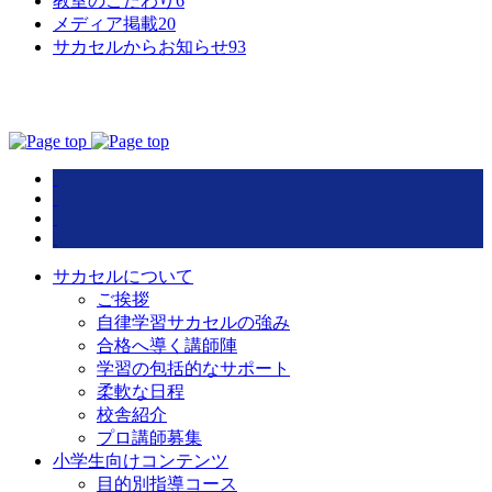
教室のこだわり
6
メディア掲載
20
サカセルからお知らせ
93
サカセルについて
ご挨拶
自律学習サカセルの強み
合格へ導く講師陣
学習の包括的なサポート
柔軟な日程
校舎紹介
プロ講師募集
小学生向けコンテンツ
目的別指導コース