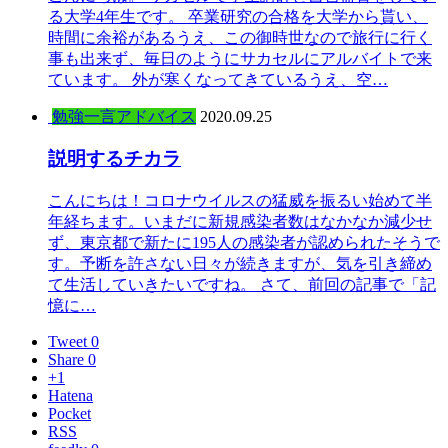
る大学4年生です。 卒業研究の合格を大学から貰い、
時間に余裕があるうえ、この御時世なので旅行に行く
事も出来ず、毎日のようにサカセルにアルバイトで来
ています。 外が寒くなってきているうえ、空…
勉強一言アドバイス
2020.09.25
説明するチカラ
こんにちは！コロナウイルスの猛威を振るい始めて半
年経ちます。いまだに新規感染者数はなかなか減少せ
ず、東京都で新たに195人の感染者が認められたそうで
す。予断を許さない日々が続きますが、気を引き締め
て生活していきたいですね。 さて、前回の記事で「記
憶に…
Tweet 0
Share 0
+1
Hatena
Pocket
RSS