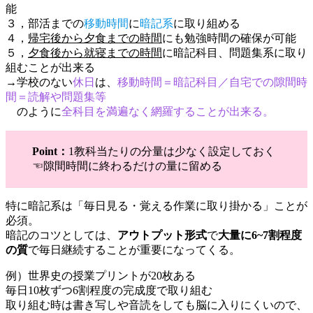
能
３，部活までの
移動時間
に
暗記系
に取り組める
４，
帰宅後から夕食までの時間
にも勉強時間の確保が可能
５，
夕食後から就寝までの時間
に暗記科目、問題集系に取り
組むことが出来る
→学校のない
休日
は、
移動時間＝暗記科目／自宅での隙間時
間＝読解や問題集等
のように
全科目を満遍なく網羅することが出来る。
Point：
1教科当たりの分量は少なく設定しておく
☜隙間時間に終わるだけの量に留める
特に暗記系は「毎日見る・覚える作業に取り掛かる」ことが
必須。
暗記のコツとしては、
アウトプット形式
で
大量に6~7割程度
の質
で毎日継続することが重要になってくる。
例）世界史の授業プリントが20枚ある
毎日10枚ずつ6割程度の完成度で取り組む
取り組む時は書き写しや音読をしても脳に入りにくいので、