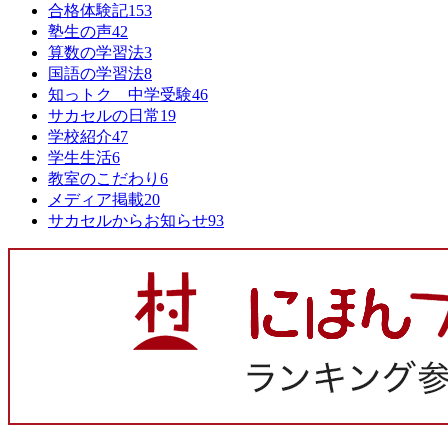
合格体験記
153
塾生の声
42
算数の学習法
3
国語の学習法
8
知っトク 中学受験
46
サカセルの日常
19
学校紹介
47
学生生活
6
教室のこだわり
6
メディア掲載
20
サカセルからお知らせ
93