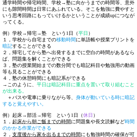
通学時間や帰宅時間、学校→塾に向かうまでの時間等、意外
にも隙間時間は日常にあふれている。そこを勉強に費やすと
いう思考回路にもっていけるかということが成績upにつなが
ってくる。
例）学校→帰宅→塾 という1日（
平日
）
１，学校から自宅までの
移動時間
に単語帳や授業プリントを
暗記
することができる
２，帰宅してから塾へ出発するまでに空白の時間があるなら
ば、問題集を解くことができる
３，塾の授業開始までの数分間でも暗記科目や勉強用の動画
等も見ることができる
４，塾の休憩時間にも暗記系ができる
→このように、
平日は暗記科目に重点を置いて取り組むこと
が出来る。
＋バスや電車に乗りながら等、
身体が動いている時に暗記
すると覚えやすい。
例）起床→部活→帰宅 という1日（
休日
）
１，
起床から朝ご飯までの時間
に問題集や長文読解など
時間
のかかる作業ができる
２，
支度後から家を出るまでの時間
にも勉強時間の確保が可