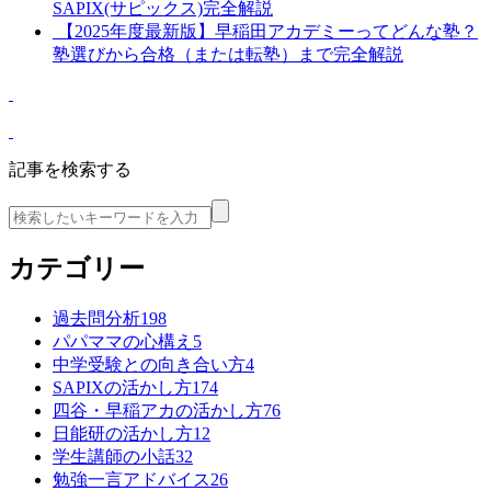
SAPIX(サピックス)完全解説
【2025年度最新版】早稲田アカデミーってどんな塾？
塾選びから合格（または転塾）まで完全解説
記事を検索する
カテゴリー
過去問分析
198
パパママの心構え
5
中学受験との向き合い方
4
SAPIXの活かし方
174
四谷・早稲アカの活かし方
76
日能研の活かし方
12
学生講師の小話
32
勉強一言アドバイス
26