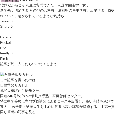
1対1だからこそ素直に質問できた 洗足学園進学 女子
進学先：洗足学園 その他の合格校：浦和明の星中学校、広尾学園（IS
れていて、急かされているような気持ち…
Tweet 0
Share 0
+1
Hatena
Pocket
RSS
feedly 0
Pin it
記事が気に入ったらいいね！しよう
この記事を書いたのは...
自律学習サカセル
池尻大橋駅から徒歩２分。
国道246号線沿いの個別指導塾、家庭教師センター。
特に中学受験は専門プロ講師によるコースを設置し、高い実績をあげて
東大・ 医学部・早慶大生を中心に意欲の高い講師が指導する、中高一
同じ筆者の記事を見る