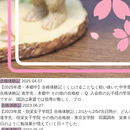
合格体験記
2025.04.07
【2025年度・本郷中】合格体験記｜くじけることなく戦い抜いた中学
合格体験記 進学先：本郷中 その他の合格校： Q. 入会前のお子様
ですが、国語は家庭では指導が難しく、プロ…
合格体験記
2023.06.27
【2023年度・頌栄女子学院】合格体験記｜2/1から2/5の5日間が、
進学先：頌栄女子学院 その他の合格校：東京女学館 田園調布 栄東 
日のように勉強量が増えていく日々でした…
合格体験記
2022.06.15