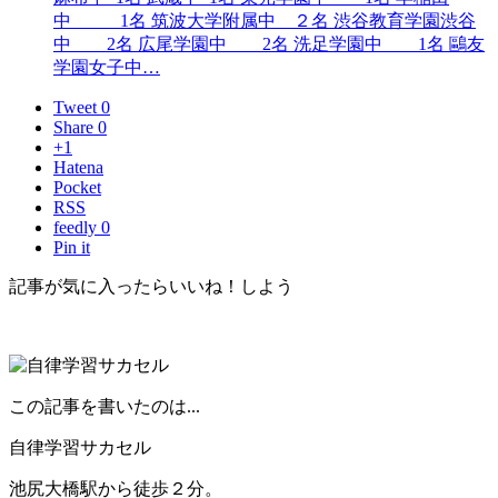
中 1名 筑波大学附属中 ２名 渋谷教育学園渋谷
中 2名 広尾学園中 2名 洗足学園中 1名 鷗友
学園女子中…
Tweet 0
Share 0
+1
Hatena
Pocket
RSS
feedly 0
Pin it
記事が気に入ったらいいね！しよう
この記事を書いたのは...
自律学習サカセル
池尻大橋駅から徒歩２分。