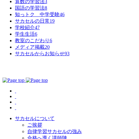
算数の学習法
3
国語の学習法
8
知っトク 中学受験
46
サカセルの日常
19
学校紹介
47
学生生活
6
教室のこだわり
6
メディア掲載
20
サカセルからお知らせ
93
サカセルについて
ご挨拶
自律学習サカセルの強み
合格へ導く講師陣