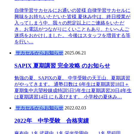
自律学習サカセルにお通いの皆様 自律学習サカセルに
興味をお持ちいただいた皆様 夏休み中は、終日授業が
入ってしまう中、我々の想定以上にご連絡をいただ
き、お電話がつながりにくいこともあり、たいへんご
迷惑をおかけしました。 今後はスタッフを増員する等
を行い…
サカセルからお知らせ
2025.06.21
SAPIX 夏期講習 完全攻略 のお知らせ
勉強の夏、SAPIXの夏。 中学受験の天王山、夏期講習
がやってきます。 通塾日数は 6年生は夏期講習18日＋
夏期集中志望校錬成特訓5日5年生は夏期講習20日4年生
は夏期講習14日 にも及びます。 小学校の夏休み…
サカセルからお知らせ
2022.02.03
2022年 中学受験 合格実績
麻布中 1名 武蔵中 1名 栄光学園中 1名 早稲田