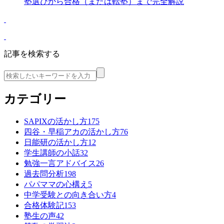
塾選びから合格（または転塾）まで完全解説
記事を検索する
カテゴリー
SAPIXの活かし方
175
四谷・早稲アカの活かし方
76
日能研の活かし方
12
学生講師の小話
32
勉強一言アドバイス
26
過去問分析
198
パパママの心構え
5
中学受験との向き合い方
4
合格体験記
153
塾生の声
42