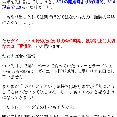
結果を先に話してしまうと、
5/21の開始時より約3週間、6/14
現在で-1.9㎏
となりました。
まぁ滑り出しとしては期待ほどではないものの、順調の範疇
に入るでしょう。
ただ
ダイエットを始めたばかりの
今の時期、数字以上に大切
なのは「習慣化」
かと思います。
たとえば食の習慣。
つい先月まで週8回ペースで食べていたカレーとラーメン
(ど
は、ダイエット開始以降、1度たりとも口にし
う考えても食べ過ぎ)
ていません。
まだまだ「食べたい」という気持ちはありますが「別にどう
しても食べたいって訳じゃないし、まぁエエわ」と思うよう
になってきました。
またトレーニングそのものもそうです。
開始当初は運動不足に加え正しいフォームを忘れていたこと