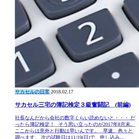
サカセルの日常
2018.02.17
サカセル三宅の簿記検定３級奮闘記 (前編)
社長なんだから会社の数字くらい読めないと・・・ だ
ったら簿記検定！ そう思い立ったのが2017年8月末。
ここからは意外と行動は早いんです。 早速、色々と
調べます。 次の試験日は11/19(日)で、申し込み…