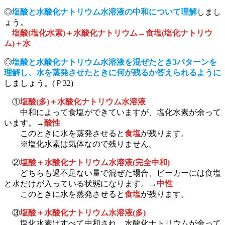
◎
塩酸と水酸化ナトリウム水溶液の中和について理解
しまし
ょう。
塩酸(塩化水素)＋水酸化ナトリウム→食塩(塩化ナトリウ
ム)＋水
◎
塩酸と水酸化ナトリウム水溶液を混ぜたとき3パターンを
理解し、水を蒸発させたときに何が残るか答えられるように
しましょう。(Ｐ32)
①
塩酸(多)＋水酸化ナトリウム水溶液
中和によって食塩ができていますが、塩化水素が余って
います。→
酸性
このときに水を蒸発させると
食塩
が残ります。
※塩化水素は気体なので残りません。
②
塩酸＋水酸化ナトリウム水溶液(完全中和)
どちらも過不足ない量で混ぜた場合、ビーカーには食塩
と水だけが入っている状態になります。→
中性
このときに水を蒸発させると
食塩
が残ります。
③
塩酸＋水酸化ナトリウム水溶液(多)
塩化水素はすべて中和され、水酸化ナトリウムが余って