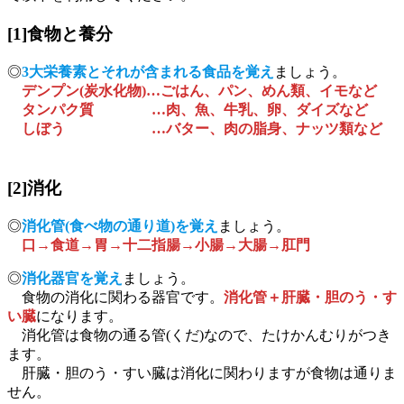
[1]食物と養分
◎
3大栄養素とそれが含まれる食品を覚え
ましょう。
デンプン(炭水化物)…ごはん、パン、めん類、イモなど
タンパク質 …肉、魚、牛乳、卵、ダイズなど
しぼう …バター、肉の脂身、ナッツ類など
[2]消化
◎
消化管(食べ物の通り道)を覚え
ましょう。
口→食道→胃→十二指腸→小腸→大腸→肛門
◎
消化器官を覚え
ましょう。
食物の消化に関わる器官です。
消化管＋肝臓・胆のう・す
い臓
になります。
消化管は食物の通る管(くだ)なので、たけかんむりがつき
ます。
肝臓・胆のう・すい臓は消化に関わりますが食物は通りま
せん。