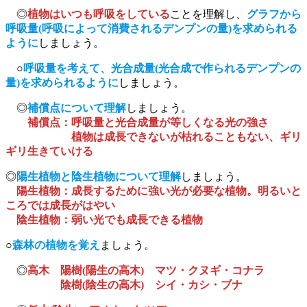
◎
植物はいつも呼吸をしている
ことを理解し、
グラフから
呼吸量(呼吸によって消費されるデンプンの量)を求められる
ように
しましょう。
○
呼吸量を考えて、光合成量(光合成で作られるデンプンの
量)を求められるように
しましょう。
◎
補償点について理解
しましょう。
補償点：呼吸量と光合成量が等しくなる光の強さ
植物は成長できないが枯れることもない、ギリ
ギリ生きていける
◎
陽生植物と陰生植物について理解
しましょう。
陽生植物：成長するために強い光が必要な植物。明るいと
ころでは成長がはやい
陰生植物：弱い光でも成長できる植物
○
森林の植物を覚え
ましょう。
◎
高木 陽樹(陽生の高木) マツ・クヌギ・コナラ
陰樹(陰生の高木) シイ・カシ・ブナ