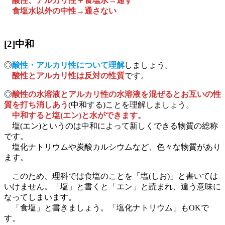
酸性、アルカリ性＋食塩水→通す
食塩水以外の中性→通さない
[2]中和
◎
酸性・アルカリ性について理解
しましょう。
酸性とアルカリ性は反対の性質
です。
◎
酸性の水溶液とアルカリ性の水溶液を混ぜるとお互いの性
質を打ち消しあう
(中和する)ことを理解しましょう。
中和すると塩(エン)と水ができます。
塩(エン)というのは中和によって新しくできる物質の総称
です。
塩化ナトリウムや炭酸カルシウムなど、色々な物質があり
ます。
このため、理科では食塩のことを「塩(しお)」と書いては
いけません。「塩」と書くと「エン」と読まれ、違う意味に
なってしまいます。
「食塩」と書きましょう。「塩化ナトリウム」もOKで
す。