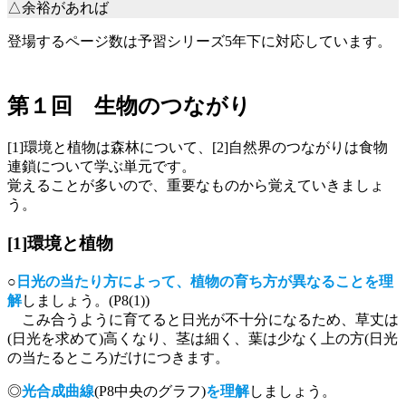
△余裕があれば
登場するページ数は予習シリーズ5年下に対応しています。
第１回 生物のつながり
[1]環境と植物は森林について、[2]自然界のつながりは食物
連鎖について学ぶ単元です。
覚えることが多いので、重要なものから覚えていきましょ
う。
[1]環境と植物
○
日光の当たり方によって、植物の育ち方が異なることを理
解
しましょう。(P8(1))
こみ合うように育てると日光が不十分になるため、草丈は
(日光を求めて)高くなり、茎は細く、葉は少なく上の方(日光
の当たるところ)だけにつきます。
◎
光合成曲線
(P8中央のグラフ)
を理解
しましょう。