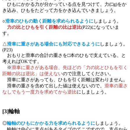
ひもにかかる力が分かっている点を見つけて、力(□g)をか
き込み、ひもをたどって力をかき込んでいきましょう。
○
滑車のひもの動く距離を求められるように
しましょう。
力の比とひもを引く距離の比は逆比
(P22)になっていま
す。
△
滑車に重さがある場合にも対応できるように
しましょう。
(P23)
おもりと滑車の合計の重さを□本のひもで支えている、と
考えればOKです。
※
滑車に重さがある場合、先ほどの「力の比とひもを引く
距離の比は逆比」は使えない
ので注意してください。
滑車に重さがあっても、ひもを引く距離は変わりません。
滑車の重さを含めて出した値は使えないので、
滑車の重さ
なしでもう一度力を求めてから逆比
にしましょう。
[3]輪軸
◎
輪軸のひもにかかる力を求められるように
しましょう。
輪軸は中心に支点があるタイプのてこですので、支点から