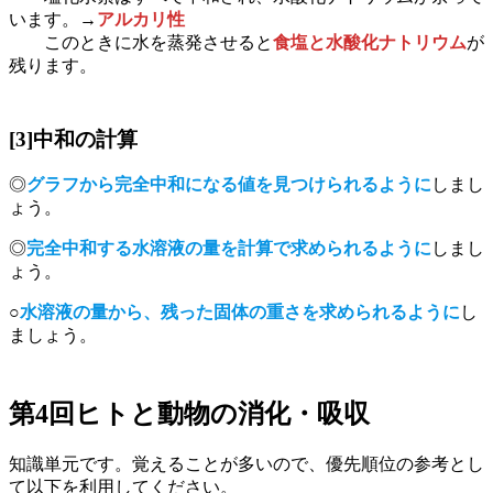
います。→
アルカリ性
このときに水を蒸発させると
食塩と水酸化ナトリウム
が
残ります。
[3]中和の計算
◎
グラフから完全中和になる値を見つけられるように
しまし
ょう。
◎
完全中和する水溶液の量を計算で求められるように
しまし
ょう。
○
水溶液の量から、残った固体の重さを求められるように
し
ましょう。
第4回ヒトと動物の消化・吸収
知識単元です。覚えることが多いので、優先順位の参考とし
て以下を利用してください。