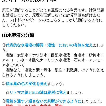
原理を理解することがとても重要になる単元です。計算問題
も登場しますが、原理を理解しないと計算問題も解けませ
ん。[2]中和の3パターンのところをしっかり理解するように
してください。
[1]水溶液の分類
◎
代表的な水溶液の溶質・液性・においの有無を覚え
ましょ
う。
塩酸・炭酸水・ホウ酸水・酢酸水溶液・食塩水・砂糖水・
アルコール水・水酸化ナトリウム水溶液・石灰水・アンモニ
ア水について
塩酸なら「塩化水素・気体・酸性・刺激臭」のように答え
られるようにしましょう。
◎
指示薬の色の変化を覚え
ましょう。
◎
リトマス紙とBTB液は絶対に覚え
ましょう。
◎
電気を通す／通さないの判断ができるように
しましょう。