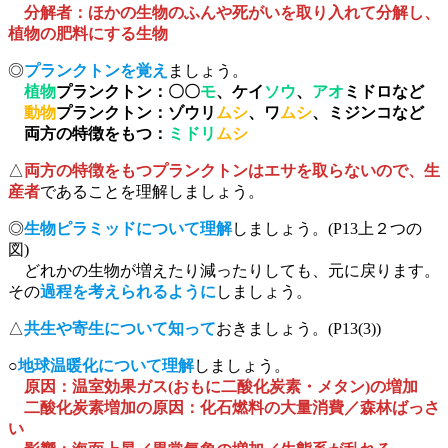
分解者：ほかの生物のふんや死がいを取り入れて分解し、
植物の肥料にする生物
◎
プランクトンを覚え
ましょう。
植物
プランクトン：〇〇
モ
、ケイ
ソウ
、
アオ
ミドロなど
動物
プランクトン：ゾウリ
ムシ
、ワ
ムシ
、ミジンコなど
両方の特徴をもつ：
ミドリ
ムシ
△
両方の特徴をもつプランクトンはエサを取らないので、生
産者
であることを理解しましょう。
◎
生物ピラミッドについて理解
しましょう。(P13上２つの
図)
どれかの生物が増えたり減ったりしても、元に戻ります。
その
過程を考えられるように
しましょう。
△
共生や寄生について知って
おきましょう。(P13(3))
○
地球温暖化について理解
しましょう。
原因：温室効果ガス(おもに二酸化炭素・メタン)の増加
二酸化炭素増加の原因：化石燃料の大量消費／森林ばっさ
い