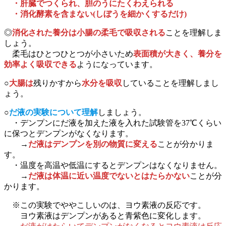
・肝臓でつくられ、胆のうにたくわえられる
・消化酵素を含まない(しぼうを細かくするだけ)
◎
消化された養分は小腸の柔毛で吸収される
ことを理解しま
しょう。
柔毛はひとつひとつが小さいため
表面積が大きく、養分を
効率よく吸収できる
ようになっています。
○
大腸は
残りかすから
水分を吸収
していることを理解しまし
ょう。
○
だ液の実験について理解
しましょう。
・デンプンにだ液を加えた液を入れた試験管を37℃くらい
に保つとデンプンがなくなります。
→
だ液はデンプンを別の物質に変える
ことが分かりま
す。
・温度を高温や低温にするとデンプンはなくなりません。
→
だ液は体温に近い温度でないとはたらかない
ことが分
かります。
※この実験でややこしいのは、ヨウ素液の反応です。
ヨウ素液はデンプンがあると青紫色に変化します。