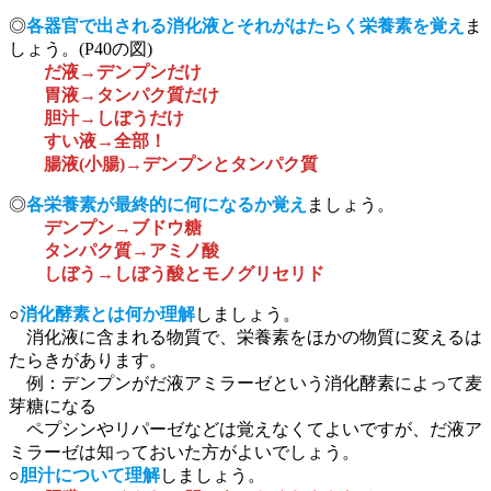
◎
各器官で出される消化液とそれがはたらく栄養素を覚え
ま
しょう。(P40の図)
だ液→デンプンだけ
胃液→タンパク質だけ
胆汁→しぼうだけ
すい液→全部！
腸液(小腸)→デンプンとタンパク質
◎
各栄養素が最終的に何になるか覚え
ましょう。
デンプン→ブドウ糖
タンパク質→アミノ酸
しぼう→しぼう酸とモノグリセリド
○
消化酵素とは何か理解
しましょう。
消化液に含まれる物質で、栄養素をほかの物質に変えるは
たらきがあります。
例：デンプンがだ液アミラーゼという消化酵素によって麦
芽糖になる
ペプシンやリパーゼなどは覚えなくてよいですが、だ液ア
ミラーゼは知っておいた方がよいでしょう。
○
胆汁について理解
しましょう。