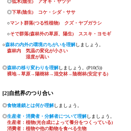
◎
低木(陰生) アオキ・ヤツデ
◎
下草(陰生) コケ・シダ・ササ
○
マント群落(つる性植物) クズ・ヤブガラシ
○
そで群落(森林外の草原、陽生) ススキ・ヨモギ
○
森林の内外の環境のちがいを理解
しましょう。
森林内 気温の変化が小さい
湿度が高い
◎
森林の移り変わりを理解
しましょう。(P10(5))
裸地→草原→陽樹林→混交林→陰樹林(安定する)
[2]自然界のつり合い
◎
食物連鎖とは何か理解
しましょう。
◎
生産者・消費者・分解者について理解
しましょう。
生産者：植物(光合成によって養分をつくっている)
消費者：植物や他の動物を食べる生物