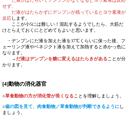
だ液がはたらいてデンプンがなくなるとヨウ素液は反応
せず、
だ液がはたらかずにデンプンが残っているとヨウ素液が
反応
します。
ここが小5には難しい！混乱するようでしたら、大筋だ
けとらえておくにとどめてもよいと思います。
・デンプンにだ液を加えた液を37℃くらいに保った後、フ
ェーリング液やベネジクト液を加えて加熱すると赤かっ色に
なります。
→
だ液はデンプンを糖に変えるはたらきがある
ことが分
かります。
[4]動物の消化器官
○
草食動物の方が消化管が長くなる
ことを理解しましょう。
○
歯の図を見て、肉食動物／草食動物が判断できるように
し
ましょう。