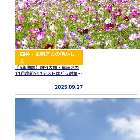
四谷・早稲アカの活かし
方
【5年国語】四谷大塚・早稲アカ
11月度組分けテストはどう対策す
る？
2025.09.27