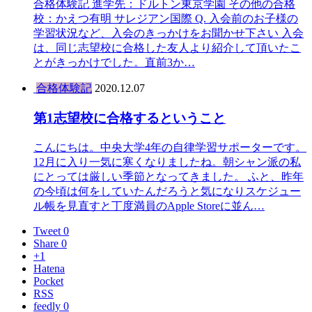
合格体験記 進学先：ドルトン東京学園 その他の合格
校：かえつ有明 サレジアン国際 Q. 入会前のお子様の
学習状況など、入会のきっかけをお聞かせ下さい 入会
は、同じ志望校に合格した友人より紹介して頂いたこ
とがきっかけでした。直前3か…
合格体験記
2020.12.07
第1志望校に合格するということ
こんにちは。中央大学4年の自律学習サポーターです。
12月に入り一気に寒くなりましたね。朝シャン派の私
にとっては厳しい季節となってきました。 ふと、昨年
の今頃は何をしていたんだろうと気になりスケジュー
ル帳を見直すと丁度満員のApple Storeに並ん…
Tweet 0
Share 0
+1
Hatena
Pocket
RSS
feedly 0