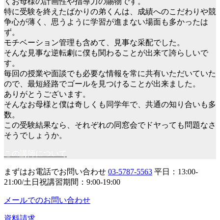
くお母様の計画性や指導力の賜物です。
特に受験を終えたばかりの弟くんは、成績へのこだわりや競
争心が薄く、思うように学習が進まない場面も多かったは
ず。
モチベーション管理も含めて、見事な采配でした。
そんな見事な逆転劇に僕も関わることが出来て誇らしいで
す。
毎回の授業や面談でも必要な情報を常に共有いただいていた
ので、最短経路でゴールを見つけることが出来ました。
ありがとうございます。
そんなお母様と僕は奇しくも同学年で、共通の知り合いも多
数。
この受験結果なら、それぞれの同窓会でドヤっても問題なさ
そうでしょうか。
この講師について
まずはお電話でお問い合わせ
03-5787-5563
平日：13:00-
21:00/土日祝講習期間：9:00-19:00
メールでのお問い合わせ
資料請求