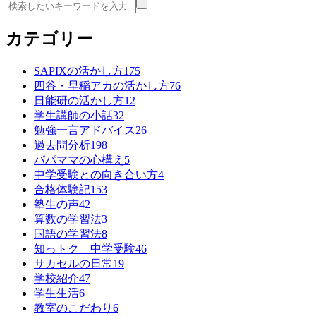
カテゴリー
SAPIXの活かし方
175
四谷・早稲アカの活かし方
76
日能研の活かし方
12
学生講師の小話
32
勉強一言アドバイス
26
過去問分析
198
パパママの心構え
5
中学受験との向き合い方
4
合格体験記
153
塾生の声
42
算数の学習法
3
国語の学習法
8
知っトク 中学受験
46
サカセルの日常
19
学校紹介
47
学生生活
6
教室のこだわり
6