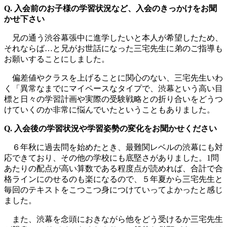
Q. 入会前のお子様の学習状況など、入会のきっかけをお聞
かせ下さい
兄の通う渋谷幕張中に進学したいと本人が希望したため、
それならば…と兄がお世話になった三宅先生に弟のご指導も
お願いすることにしました。
偏差値やクラスを上げることに関心のない、三宅先生いわ
く「異常なまでにマイペースなタイプで、渋幕という高い目
標と日々の学習計画や実際の受験戦略との折り合いをどうつ
けていくのか非常に悩んでいたということもありました。
Q. 入会後の学習状況や学習姿勢の変化をお聞かせください
６年秋に過去問を始めたとき、最難関レベルの渋幕にも対
応できており、その他の学校にも底堅さがありました。1問
あたりの配点が高い算数である程度点が読めれば、合計で合
格ラインにのせるのも楽になるので、５年夏から三宅先生と
毎回のテキストをこつこつ身につけていってよかったと感じ
ました。
また、渋幕を念頭におきながら他をどう受けるか三宅先生