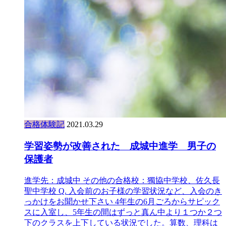
合格体験記
2021.03.29
学習姿勢が改善された 成城中進学 男子の
保護者
進学先：成城中 その他の合格校：獨協中学校、佐久長
聖中学校 Q. 入会前のお子様の学習状況など、入会のき
っかけをお聞かせ下さい 4年生の6月ごろからサピック
スに入室し、5年生の間はずっと真ん中より１つか２つ
下のクラスを上下している状況でした。算数、理科は