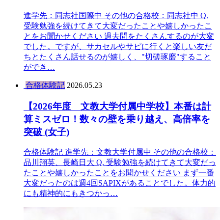
進学先：同志社国際中 その他の合格校：同志社中 Q.
受験勉強を続けてきて大変だったことや嬉しかったこ
とをお聞かせください 過去問をたくさんするのが大変
でした。ですが、サカセルやサピに行くと楽しい友だ
ちとたくさん話せるのが嬉しく、"切磋琢磨"すること
ができ…
合格体験記
2026.05.23
【2026年度 文教大学付属中学校】本番は計
算ミスゼロ！数々の壁を乗り越え、高倍率を
突破 (女子)
合格体験記 進学先：文教大学付属中 その他の合格校：
品川翔英、長崎日大 Q. 受験勉強を続けてきて大変だっ
たことや嬉しかったことをお聞かせください まず一番
大変だったのは週4回SAPIXがあることでした。体力的
にも精神的にもきつかっ…