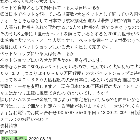
わかりやすい②から考えます。
ペットや盲導犬として飼われている犬は何匹いるか
②は日本でペットを飼っている世帯数×犬をペットとして飼っている割
まず、そもそも論として日本では核家族化が進み世帯数は増加傾向にあ
一人暮らし世帯も入れて平均すると2人で1世帯の計算で良さそうなので12
そのうち3世帯に１世帯がペットを飼っているとすると2000万世帯が
体感的に犬はペットとして人気ですし、ペットを飼っている世帯のうち4
最後に①（ペットショップにいる犬）を足して完了です。
ペットショップにいる犬は何匹いるか
ペットショップにいる犬が何匹かの推定を行います。
本来なら日本に800万匹ペット犬がいるので、死んでいく犬や初めて犬
００÷１０（つまりは４０～８０万匹程度）の犬がペットショップに待
よって８４０～８８０万匹程度の犬が日本にいるという結果が推定でき
実際にデータを参照しますと、現在日本に900万匹程度の犬がいるとい
今回はかなり正確に推定できたのではないでしょうか？
試しにハムスターや金魚で同じように推定を行ってみるのも面白いかも
普段はここまで細かく推定をする時間がありませんが、「大体どれくら
まずはお電話でお問い合わせ
03-5787-5563
平日：13:00-21:00/土日祝
メールでのお問い合わせ
資料請求
関連記事
算数の学習法
2020.08.29