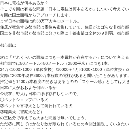
日本に電柱が何本あるか？
そこで今回は有名な問題「日本に電柱は何本あるか」について考えてい
今回は国土面積からアプローチします。
まず日本の面積は約38万平方キロメートル。
住居が密集する都市部は電柱も密集していて、住居がまばらな非都市部
国土を非都市部と都市部に分けた際に非都市部は全体の９割弱、都市部
都市部は
次に「どれくらいの面積につき一本電柱が存在するか」について考えると
都市部では50メートル×50メートル（2500平米）につき1本。
34万×1000×1000（単位変換）/10000＋4万×1000×1000（単位変換）
実際に2020年現在3600万本程度の電柱があると聞いたことがあります
推定値と1400万本程度の開きはあるものの「スケール感」としては大
日本に犬がおおよそ何匹いるか
今現在、野犬は日本にほぼ存在しないので、
①ペットショップにいる犬
②ペットや盲導犬として飼われている犬
③職業犬（警察犬など）
の三区分で考えても大きな問題は無いでしょう。
ただ③に関してはかなり数が限られているため今回は無視していきたい