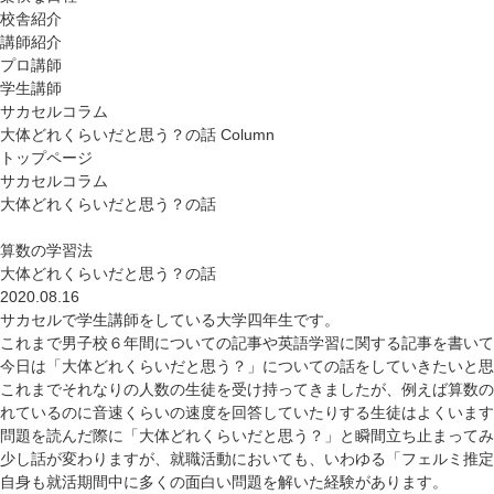
校舎紹介
講師紹介
プロ講師
学生講師
サカセルコラム
大体どれくらいだと思う？の話
Column
トップページ
サカセルコラム
大体どれくらいだと思う？の話
算数の学習法
大体どれくらいだと思う？の話
2020.08.16
サカセルで学生講師をしている大学四年生です。
これまで男子校６年間についての記事や英語学習に関する記事を書いて
今日は「大体どれくらいだと思う？」についての話をしていきたいと思
これまでそれなりの人数の生徒を受け持ってきましたが、例えば算数の
れているのに音速くらいの速度を回答していたりする生徒はよくいます
問題を読んだ際に「大体どれくらいだと思う？」と瞬間立ち止まってみ
少し話が変わりますが、就職活動においても、いわゆる「フェルミ推定
自身も就活期間中に多くの面白い問題を解いた経験があります。